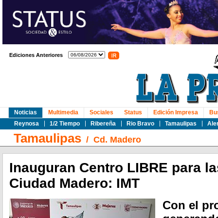
Ediciones Anteriores
Noticias
Multimedia
Sociales
Status
Edición Impresa
Bu
Reynosa
1/2 Tiempo
Ribereña
Rio Bravo
Tamaulipas
Ale
Tamaulipas
/
Cd. Madero
Inauguran Centro LIBRE para la
Ciudad Madero: IMT
Con el pr