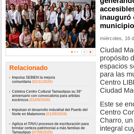
generando
accesible
inauguró 
municipi
miércoles, 16 d
Ciudad Mad
propósito 
espacios s
Relacionado
para las mu
Impulsa SEBIEN la mejora
Centro LIB
comunitaria
(02/11/2026)
Ciudad Ma
Celebra Centro Cultural Tamaulipas su 39°
aniversario con convocatoria para artistas
escénicos
(01/09/2026)
Este se en
Impulsan el desarrollo industrial del Puerto del
Centro Com
Norte en Matamoros
(01/09/2026)
Charro, un
Agiliza el ITAVU procesos de escrituración para
integral cu
brindar certeza patrimonial a más familias de
Tamaulipas
(07/08/2026)