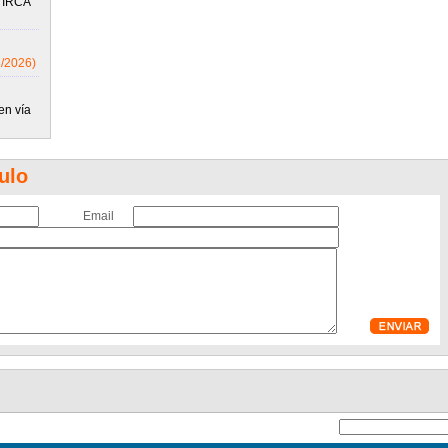
o IRCA
8/2026)
en vía
ulo
Email