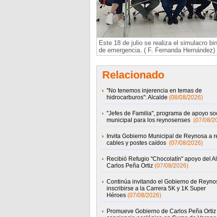
Este 18 de julio se realiza el simulacro bi
de emergencia. ( F. Fernanda Hernández)
Relacionado
''No tenemos injerencia en temas de
hidrocarburos'': Alcalde
(08/08/2026)
"Jefes de Familia", programa de apoyo soc
municipal para los reynosenses
(07/08/2
Invita Gobierno Municipal de Reynosa a r
cables y postes caídos
(07/08/2026)
Recibió Refugio "Chocolatín" apoyo del A
Carlos Peña Ortiz
(07/08/2026)
Continúa invitando el Gobierno de Reyno
inscribirse a la Carrera 5K y 1K Super
Héroes
(07/08/2026)
Promueve Gobierno de Carlos Peña Ortiz