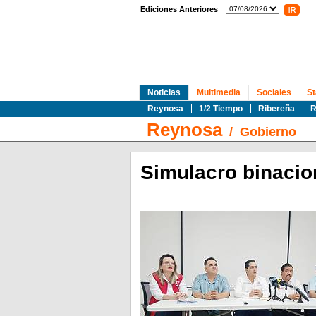
Ediciones Anteriores
Noticias
Multimedia
Sociales
St
Reynosa
1/2 Tiempo
Ribereña
R
Reynosa
/
Gobierno
Simulacro binacio