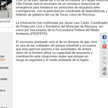
Este 18 de julio, desde las 8:00 de la mañana, el Parque Industria
Villa Florida será el escenario de un simulacro binacional de
emergencia para fortalecer los protocolos de respuesta ante
contingencias, con la participación coordinada de dependencias y
órdenes de gobierno del sur de Texas como de Reynosa.
nacional
La información fue confirmada por Javier Lam Cantú, Coordinador
de Protección Civil y Bomberos del Municipio de Reynosa, así
como por funcionarios de la Procuraduría Federal del Medio
Ambiente (PROFEPA).
El escenario planteado será el de un derrame de gas cloro
en una de las vialidades del parque industrial y se espera
que este ejercicio permita a las autoridades de ambos
lados de la frontera afinar su capacidad de respuesta y
coordinación ante situaciones reales que pongan en
ial
026)
riesgo la seguridad y el medio ambiente de la región.
eportar
lcalde
sa a