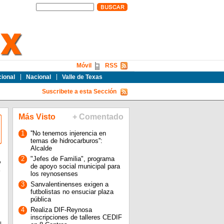
Móvil
RSS
cional
Nacional
Valle de Texas
Suscribete a esta Sección
Más Visto
+ Comentado
1
''No tenemos injerencia en
temas de hidrocarburos'':
Alcalde
2
"Jefes de Familia", programa
o
de apoyo social municipal para
s
los reynosenses
3
Sanvalentinenses exigen a
futbolistas no ensuciar plaza
pública
4
Realiza DIF-Reynosa
inscripciones de talleres CEDIF