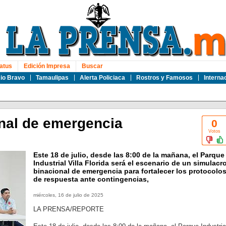
atus
Edición Impresa
Buscar
io Bravo
Tamaulipas
Alerta Policiaca
Rostros y Famosos
Interna
nal de emergencia
0
Votos
Este 18 de julio, desde las 8:00 de la mañana, el Parque
Industrial Villa Florida será el escenario de un simulacr
binacional de emergencia para fortalecer los protocolo
de respuesta ante contingencias,
miércoles, 16 de julio de 2025
LA PRENSA/REPORTE