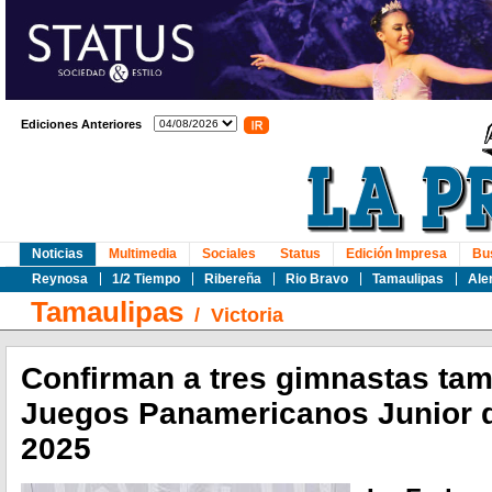
Ediciones Anteriores
Noticias
Multimedia
Sociales
Status
Edición Impresa
Bu
Reynosa
1/2 Tiempo
Ribereña
Rio Bravo
Tamaulipas
Ale
Tamaulipas
/
Victoria
Confirman a tres gimnastas ta
Juegos Panamericanos Junior 
2025