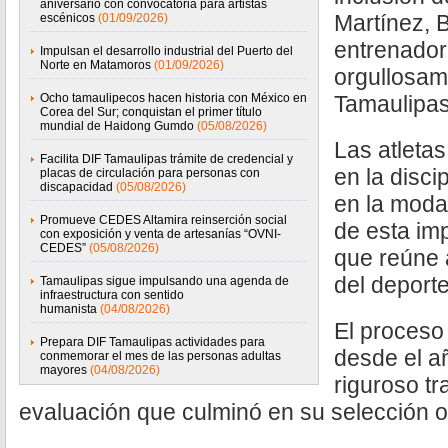
aniversario con convocatoria para artistas
Martínez, 
escénicos
(01/09/2026)
entrenadora
Impulsan el desarrollo industrial del Puerto del
Norte en Matamoros
(01/09/2026)
orgullosam
Ocho tamaulipecos hacen historia con México en
Tamaulipas
Corea del Sur; conquistan el primer título
mundial de Haidong Gumdo
(05/08/2026)
Las atleta
Facilita DIF Tamaulipas trámite de credencial y
en la disci
placas de circulación para personas con
discapacidad
(05/08/2026)
en la moda
Promueve CEDES Altamira reinserción social
de esta imp
con exposición y venta de artesanías “OVNI-
CEDES”
(05/08/2026)
que reúne
del deporte
Tamaulipas sigue impulsando una agenda de
infraestructura con sentido
humanista
(04/08/2026)
El proceso
Prepara DIF Tamaulipas actividades para
desde el a
conmemorar el mes de las personas adultas
mayores
(04/08/2026)
riguroso t
evaluación que culminó en su selección of