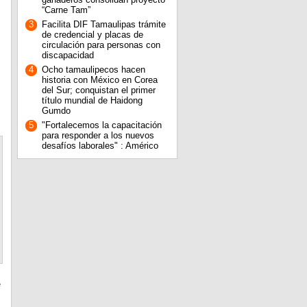
“Carne Tam”
3
Facilita DIF Tamaulipas trámite
de credencial y placas de
circulación para personas con
discapacidad
4
Ocho tamaulipecos hacen
historia con México en Corea
del Sur; conquistan el primer
título mundial de Haidong
Gumdo
5
"Fortalecemos la capacitación
para responder a los nuevos
desafíos laborales" : Américo
é