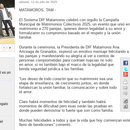
sábado, 12 de julio de 2025
MATAMOROS, TAM.-
El Sistema DIF Matamoros celebró con orgullo la Campaña
Municipal de Matrimonios Colectivos 2025, un evento que unió en
matrimonio a 270 parejas, quienes dieron legalidad a su amor y
formalizaron su compromiso basado en el respeto y la unión
familiar.
Durante la ceremonia, la Presidenta de DIF Matamoros Ana
Ariceaga de Granados, expresó un emotivo mensaje felicitando a
las parejas y manifestando su alegría al ver a cientos de
personas comprometidas para contraer nupcias no solo
en amor, si no también bajo el marco de la legalidad que
brinda seguridad jurídica a las familias.
U es un
“Les deseo de todo corazón que su matrimonio sea una
etapa de enseñanza, de crecimiento juntos, en donde
fortalezcan la unión familiar, la comunicación y sobre todo
el amor.
Claro habrá momentos de felicidad y también habrá
egalo
momentos de dificultad pero esas serán las pruebas en
donde pueden demostrar lo fuerte que son como familia.
Muchas felicidades a todos y que la vida que hoy comienzan est
el
lleno de bendiciones” comentó.