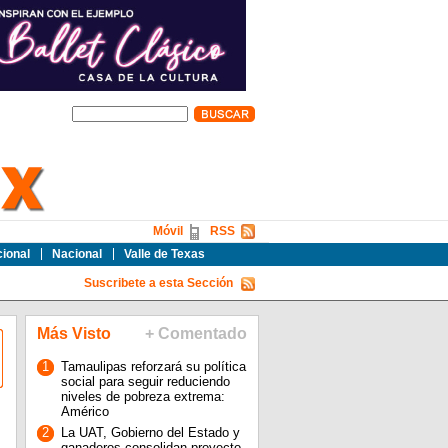
Móvil
RSS
cional
Nacional
Valle de Texas
Suscribete a esta Sección
Más Visto
+ Comentado
1
Tamaulipas reforzará su política
social para seguir reduciendo
niveles de pobreza extrema:
Américo
2
La UAT, Gobierno del Estado y
ganaderos consolidan proyecto