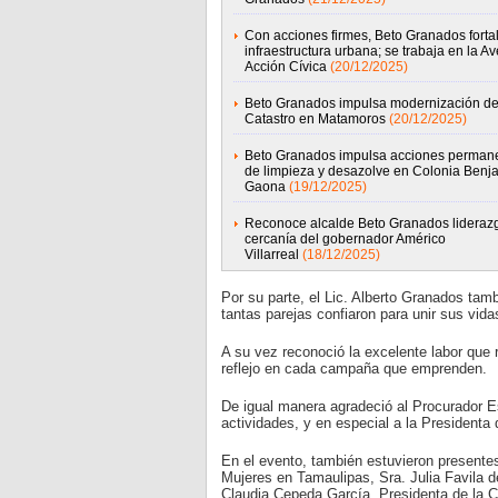
Con acciones firmes, Beto Granados forta
infraestructura urbana; se trabaja en la Av
Acción Cívica
(20/12/2025)
Beto Granados impulsa modernización de
Catastro en Matamoros
(20/12/2025)
Beto Granados impulsa acciones perman
de limpieza y desazolve en Colonia Benj
Gaona
(19/12/2025)
Reconoce alcalde Beto Granados lideraz
cercanía del gobernador Américo
Villarreal
(18/12/2025)
Por su parte, el Lic. Alberto Granados tamb
tantas parejas confiaron para unir sus vid
A su vez reconoció la excelente labor que 
reflejo en cada campaña que emprenden.
De igual manera agradeció al Procurador E
actividades, y en especial a la Presidenta 
En el evento, también estuvieron presentes 
Mujeres en Tamaulipas, Sra. Julia Favila 
Claudia Cepeda García, Presidenta de la 