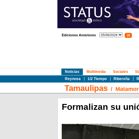
Ediciones Anteriores
Noticias
Multimedia
Sociales
St
Reynosa
1/2 Tiempo
Ribereña
R
Tamaulipas
/
Matamor
Formalizan su uni