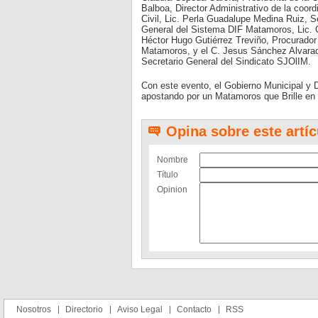
Balboa, Director Administrativo de la coordi
Civil, Lic. Perla Guadalupe Medina Ruiz, S
General del Sistema DIF Matamoros, Lic. Cla
Héctor Hugo Gutiérrez Treviño, Procurador
Matamoros, y el C. Jesus Sánchez Alvarado,
Secretario General del Sindicato SJOlIM.
Con este evento, el Gobierno Municipal y D
apostando por un Matamoros que Brille en i
Opina sobre este artíc
Nombre
Título
Opinion
Nosotros
Directorio
Aviso Legal
Contacto
RSS