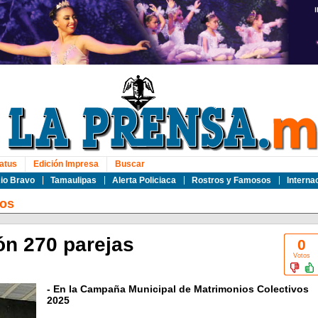
atus
Edición Impresa
Buscar
io Bravo
Tamaulipas
Alerta Policiaca
Rostros y Famosos
Interna
os
ón 270 parejas
0
Votos
- En la Campaña Municipal de Matrimonios Colectivos
2025