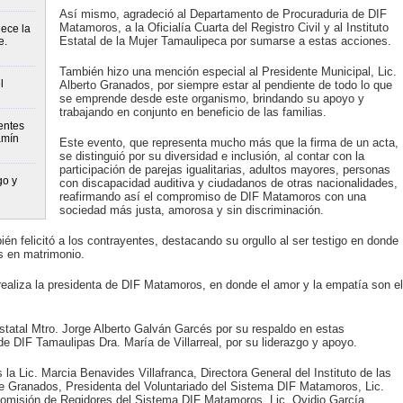
Así mismo, agradeció al Departamento de Procuraduria de DIF
Matamoros, a la Oficialía Cuarta del Registro Civil y al Instituto
lece la
Estatal de la Mujer Tamaulipeca por sumarse a estas acciones.
e.
También hizo una mención especial al Presidente Municipal, Lic.
l
Alberto Granados, por siempre estar al pendiente de todo lo que
se emprende desde este organismo, brindando su apoyo y
trabajando en conjunto en beneficio de las familias.
entes
amín
Este evento, que representa mucho más que la firma de un acta,
se distinguió por su diversidad e inclusión, al contar con la
participación de parejas igualitarias, adultos mayores, personas
go y
con discapacidad auditiva y ciudadanos de otras nacionalidades,
reafirmando así el compromiso de DIF Matamoros con una
sociedad más justa, amorosa y sin discriminación.
ién felicitó a los contrayentes, destacando su orgullo al ser testigo en donde
as en matrimonio.
realiza la presidenta de DIF Matamoros, en donde el amor y la empatía son el
statal Mtro. Jorge Alberto Galván Garcés por su respaldo en estas
de DIF Tamaulipas Dra. María de Villarreal, por su liderazgo y apoyo.
la Lic. Marcia Benavides Villafranca, Directora General del Instituto de las
de Granados, Presidenta del Voluntariado del Sistema DIF Matamoros, Lic.
Comisión de Regidores del Sistema DIF Matamoros, Lic. Ovidio García