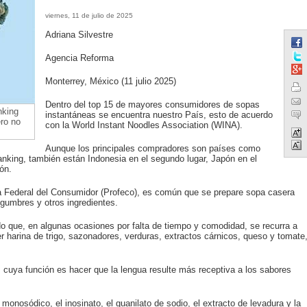
viernes, 11 de julio de 2025
Adriana Silvestre
Agencia Reforma
Monterrey, México (11 julio 2025)
Dentro del top 15 de mayores consumidores de sopas
nking
instantáneas se encuentra nuestro País, esto de acuerdo
ro no
con la World Instant Noodles Association (WINA).
Aunque los principales compradores son países como
king, también están Indonesia en el segundo lugar, Japón en el
ón.
a Federal del Consumidor (Profeco), es común que se prepare sopa casera
egumbres y otros ingredientes.
o que, en algunas ocasiones por falta de tiempo y comodidad, se recurra a
 harina de trigo, sazonadores, verduras, extractos cárnicos, queso y tomate
 cuya función es hacer que la lengua resulte más receptiva a los sabores
monosódico, el inosinato, el guanilato de sodio, el extracto de levadura y la