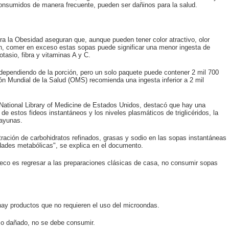
consumidos de manera frecuente, pueden ser dañinos para la salud.
ra la Obesidad aseguran que, aunque pueden tener color atractivo, olor
ión, comer en exceso estas sopas puede significar una menor ingesta de
otasio, fibra y vitaminas A y C.
 dependiendo de la porción, pero un solo paquete puede contener 2 mil 700
ón Mundial de la Salud (OMS) recomienda una ingesta inferior a 2 mil
la National Library of Medicine de Estados Unidos, destacó que hay una
e estos fideos instantáneos y los niveles plasmáticos de triglicéridos, la
 ayunas.
ntración de carbohidratos refinados, grasas y sodio en las sopas instantáneas
ades metabólicas", se explica en el documento.
feco es regresar a las preparaciones clásicas de casa, no consumir sopas
 hay productos que no requieren el uso del microondas.
o o dañado, no se debe consumir.