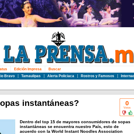
atus
Edición Impresa
Buscar
io Bravo
Tamaulipas
Alerta Policiaca
Rostros y Famosos
Interna
opas instantáneas?
0
Votos
Dentro del top 15 de mayores consumidores de sopas
instantáneas se encuentra nuestro País, esto de
acuerdo con la World Instant Noodles Association