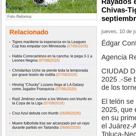
Rayados e
Chivas-Ti
Foto Reforma
septiemb
Relacionado
jueves, 10 de j
Édgar Cont
Tigres mantiene la esperanza en la Leagues
Cup tras empatar con Minnesota
(07/08/2026)
Agencia R
Habla Correcaminos en la cancha: le pega 3-1 a
Leones Negros
(07/08/2026)
CIUDAD DE
Christantus Uche se pierde toda la temporada
por grave lesión de rodilla
(07/08/2026)
2025 .-Se 
Hirving “Chucky” Lozano llega al LA Galaxy
de los torn
como Jugador Franquicia
(07/08/2026)
Raúl Jiménez vuelve a los Wolves con triunfo en
El telón se
la Copa de la Liga
(07/08/2026)
2025, que 
Cruz Azul debuta con triunfo
(06/08/2026)
en su prim
Muere futbolista tras ser alcanzado por un rayo
el Juárez-
durante partido en Tailandia
(06/08/2026)
Toluca-Nec