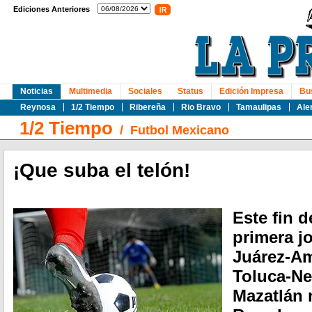
Ediciones Anteriores
Noticias
Multimedia
Sociales
Status
Edición Impresa
Bu
Reynosa
1/2 Tiempo
Ribereña
Rio Bravo
Tamaulipas
Ale
1/2 Tiempo
/
Futbol Mexicano
¡Que suba el telón!
Este fin 
primera j
Juárez-Am
Toluca-Ne
Mazatlán 