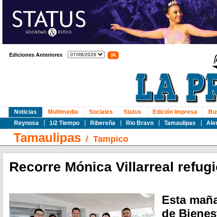
Ediciones Anteriores
Noticias
Multimedia
Sociales
Status
Edición Impresa
Bu
Reynosa
1/2 Tiempo
Ribereña
Rio Bravo
Tamaulipas
Ale
Tamaulipas
/
Tampico
Recorre Mónica Villarreal refug
Esta maña
de Bienes