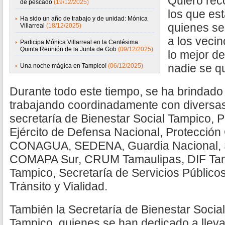
Quiero rec
de pescado
(19/12/2025)
los que es
Ha sido un año de trabajo y de unidad: Mónica
quienes se
Villarreal
(18/12/2025)
a los veci
Participa Mónica Villarreal en la Centésima
Quinta Reunión de la Junta de Gob
(09/12/2025)
lo mejor d
nadie se q
Una noche mágica en Tampico!
(06/12/2025)
Durante todo este tiempo, se ha brindado
trabajando coordinadamente con diversa
secretaría de Bienestar Social Tampico, P
Ejército de Defensa Nacional, Protección 
CONAGUA, SEDENA, Guardia Nacional, Se
COMAPA Sur, CRUM Tamaulipas, DIF Tamp
Tampico, Secretaría de Servicios Públic
Tránsito y Vialidad.
También la Secretaría de Bienestar Socia
Tampico, quienes se han dedicado a lleva