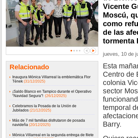
Vicente Gu
Moscú, q
como refu
de las afe
tormenta 
jueves, 10 de j
Esta mañan
Relacionado
Centro de 
Inaugura Mónica Villarreal la emblemática Flor
colonia Vic
Tének
(31/12/2025)
sector Mos
¡Saldo Blanco en Tampico durante el Operativo
“Navidad Segura”!
(26/12/2025)
funcionand
temporal d
Celebramos la Posada de la Unión de
Jubilados
(21/12/2025)
afectacion
Más de 7 mil familias disfrutaron de posada
Barry.
navideña
(20/12/2025)
Mónica Villarreal en la segunda entrega de filete