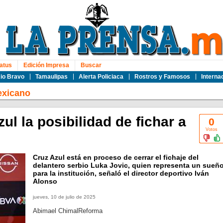
atus
Edición Impresa
Buscar
io Bravo
Tamaulipas
Alerta Policiaca
Rostros y Famosos
Interna
exicano
ul la posibilidad de fichar a
0
Votos
Cruz Azul está en proceso de cerrar el fichaje del
delantero serbio Luka Jovic, quien representa un sueñ
para la institución, señaló el director deportivo Iván
Alonso
jueves, 10 de julio de 2025
Abimael ChimalReforma