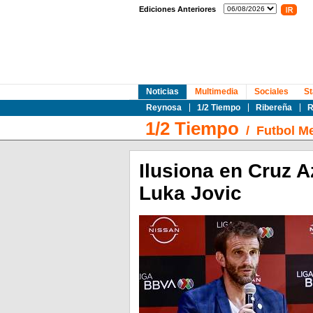
Ediciones Anteriores
Noticias
Multimedia
Sociales
St
Reynosa
1/2 Tiempo
Ribereña
R
1/2 Tiempo
/
Futbol M
Ilusiona en Cruz Az
Luka Jovic