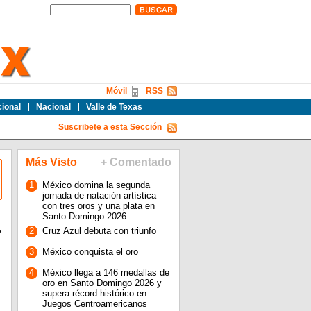
Móvil
RSS
cional
Nacional
Valle de Texas
Suscribete a esta Sección
Más Visto
+ Comentado
1
México domina la segunda
jornada de natación artística
con tres oros y una plata en
Santo Domingo 2026
o
2
Cruz Azul debuta con triunfo
3
México conquista el oro
4
México llega a 146 medallas de
oro en Santo Domingo 2026 y
supera récord histórico en
Juegos Centroamericanos