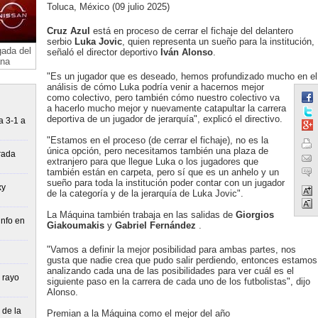
Toluca, México (09 julio 2025)
Cruz Azul
está en proceso de cerrar el fichaje del delantero
serbio
Luka Jovic
, quien representa un sueño para la institución,
gada del
señaló el director deportivo
Iván Alonso
.
ana
"Es un jugador que es deseado, hemos profundizado mucho en el
análisis de cómo Luka podría venir a hacernos mejor
como colectivo, pero también cómo nuestro colectivo va
a hacerlo mucho mejor y nuevamente catapultar la carrera
deportiva de un jugador de jerarquía", explicó el directivo.
a 3-1 a
"Estamos en el proceso (de cerrar el fichaje), no es la
única opción, pero necesitamos también una plaza de
rada
extranjero para que llegue Luka o los jugadores que
también están en carpeta, pero sí que es un anhelo y un
sueño para toda la institución poder contar con un jugador
xy
de la categoría y de la jerarquía de Luka Jovic".
La Máquina también trabaja en las salidas de
Giorgios
unfo en
Giakoumakis
y
Gabriel
Fernández
.
"Vamos a definir la mejor posibilidad para ambas partes, nos
gusta que nadie crea que pudo salir perdiendo, entonces estamos
analizando cada una de las posibilidades para ver cuál es el
 rayo
siguiente paso en la carrera de cada uno de los futbolistas", dijo
Alonso.
 de la
Premian a la Máquina como el mejor del año