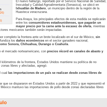
El nuevo hallazgo, reportado por el Servicio Nacional de Sanidad,
Inocuidad y Calidad Agroalimentaria (Senasica), se ubicó en
Ixhuatlán de
Madero
, un municipio dentro de la región de la
n
Huasteca veracruzana.
26)
Para Anaya, los principales efectos de esta medida se replicarán
6)
entre los
consumidores estadounidenses, que pagarán un
mayor precio por la
carne ante la escasez de oferta
, mientras
uctores mexicanos también serán impactadas.
or completo la frontera ante un brote localizado en el sur de México,
sin
ofundiza los
daños económicos
en el sector ganadero nacional,
 como Sonora,
Chihuahua, Durango o Coahuila
.
 el mercado norteamericano, con
precios récord en canales de abasto y
.
kilómetros de la frontera, Estados Unidos mantiene su política de no
e zonas libres y afectadas, agregó.
l cual
las importaciones de
un país se realizan desde zonas libres de
ar que se dispararon en Estados Unidos a partir de 2022 y que representó el
, México mantuvo las importaciones de pollo desde zonas declaradas libres
ulo