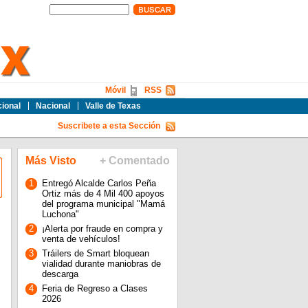
Móvil
RSS
cional
Nacional
Valle de Texas
Suscribete a esta Sección
Más Visto
+ Comentado
1
Entregó Alcalde Carlos Peña
Ortiz más de 4 Mil 400 apoyos
del programa municipal "Mamá
Luchona"
2
¡Alerta por fraude en compra y
venta de vehículos!
3
Tráilers de Smart bloquean
vialidad durante maniobras de
descarga
4
Feria de Regreso a Clases
2026