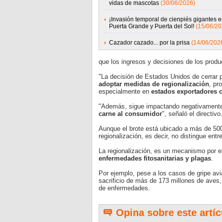
vidas de mascotas
(30/06/2026)
¡Invasión temporal de cienpiés gigantes e
Puerta Grande y Puerta del Sol!
(15/06/20
Cazador cazado... por la prisa
(14/06/202
que los ingresos y decisiones de los prod
"La decisión de Estados Unidos de cerrar p
adoptar medidas de
regionalización
, pr
especialmente en
estados exportadores
"Además, sigue impactando negativamente
carne al
consumidor
", señaló el directivo
Aunque el brote está ubicado a más de 500 
regionalización, es decir, no distingue entr
La regionalización, es un mecanismo por e
enfermedades fitosanitarias y
plagas
.
Por ejemplo, pese a los casos de gripe avi
sacrificio de más de 173 millones de aves
de enfermedades.
Opina sobre este artíc