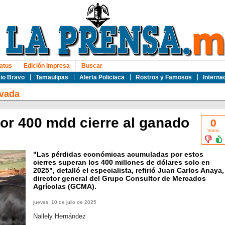
atus
Edición Impresa
Buscar
io Bravo
Tamaulipas
Alerta Policiaca
Rostros y Famosos
Interna
ivada
or 400 mdd cierre al ganado
0
Votos
"Las pérdidas económicas acumuladas por estos
cierres superan los 400 millones de dólares solo en
2025", detalló el especialista, refirió Juan Carlos Anaya,
director general del Grupo Consultor de Mercados
Agrícolas (GCMA).
jueves, 10 de julio de 2025
Nallely Hernández