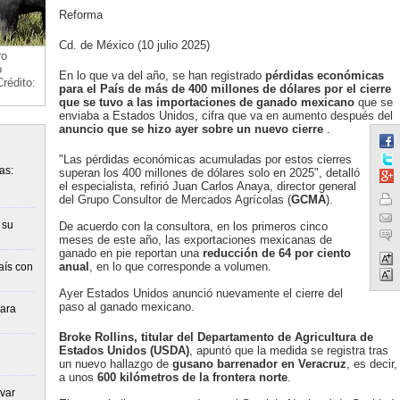
Reforma
Cd. de México (10 julio 2025)
ro
o
En lo que va del año, se han registrado
pérdidas económicas
rédito:
para el
País de más de 400 millones de dólares por el cierre
que se tuvo a las
importaciones de ganado mexicano
que se
enviaba a Estados Unidos, cifra que va en aumento después del
anuncio que se hizo ayer sobre un nuevo
cierre
.
"Las pérdidas económicas acumuladas por estos cierres
as:
superan los 400 millones de dólares solo en 2025", detalló
el especialista, refirió Juan Carlos Anaya, director general
del Grupo Consultor de Mercados Agrícolas (
GCMA
).
 su
De acuerdo con la consultora, en los primeros cinco
meses de este año, las exportaciones mexicanas de
ganado en pie reportan una
reducción
de 64 por ciento
anual
, en lo que corresponde a volumen.
aís con
Ayer Estados Unidos anunció nuevamente el cierre del
paso al ganado mexicano.
para
Broke Rollins, titular del Departamento de Agricultura de
Estados
Unidos (USDA)
, apuntó que la medida se registra tras
un nuevo hallazgo de
gusano barrenador en
Veracruz
, es decir,
a unos
600 kilómetros de la
frontera norte
.
var