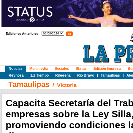
Ediciones Anteriores
Noticias
Multimedia
Sociales
Status
Edición Impresa
Bu
Reynosa
1/2 Tiempo
Ribereña
Rio Bravo
Tamaulipas
Ale
Tamaulipas
/
Victoria
Capacita Secretaría del Tra
empresas sobre la Ley Silla
promoviendo condiciones l