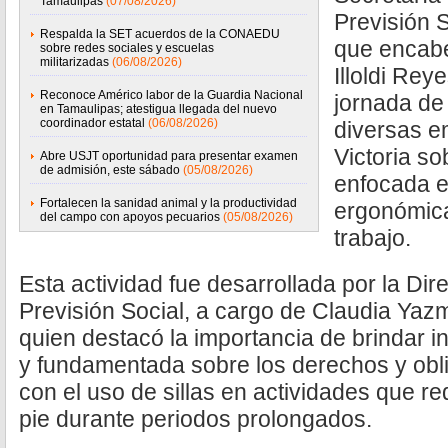
Tamaulipas
(07/08/2026)
Previsión 
Respalda la SET acuerdos de la CONAEDU
que encab
sobre redes sociales y escuelas
militarizadas
(06/08/2026)
Illoldi Rey
Reconoce Américo labor de la Guardia Nacional
jornada de 
en Tamaulipas; atestigua llegada del nuevo
coordinador estatal
(06/08/2026)
diversas 
Victoria so
Abre USJT oportunidad para presentar examen
de admisión, este sábado
(05/08/2026)
enfocada e
Fortalecen la sanidad animal y la productividad
ergonómica
del campo con apoyos pecuarios
(05/08/2026)
trabajo.
Esta actividad fue desarrollada por la Dir
Previsión Social, a cargo de Claudia Yazm
quien destacó la importancia de brindar in
y fundamentada sobre los derechos y obl
con el uso de sillas en actividades que 
pie durante periodos prolongados.