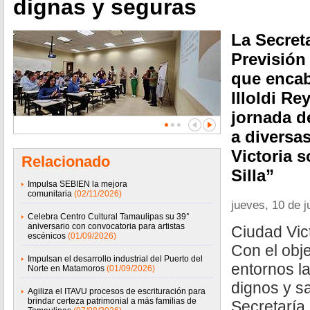
dignas y seguras
La Secreta
Previsión
que encab
Illoldi Re
jornada d
a diversa
Victoria 
Relacionado
Silla”
Impulsa SEBIEN la mejora
comunitaria
(02/11/2026)
jueves, 10 de j
Celebra Centro Cultural Tamaulipas su 39°
aniversario con convocatoria para artistas
Ciudad Vict
escénicos
(01/09/2026)
Con el obje
Impulsan el desarrollo industrial del Puerto del
entornos l
Norte en Matamoros
(01/09/2026)
dignos y sa
Agiliza el ITAVU procesos de escrituración para
brindar certeza patrimonial a más familias de
Secretaría 