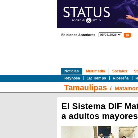
Ediciones Anteriores
Noticias
Multimedia
Sociales
St
Reynosa
1/2 Tiempo
Ribereña
R
Tamaulipas
/
Matamor
El Sistema DIF Ma
a adultos mayores