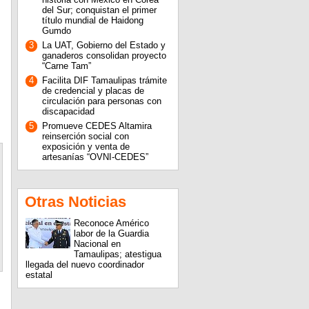
del Sur; conquistan el primer
título mundial de Haidong
Gumdo
3
La UAT, Gobierno del Estado y
ganaderos consolidan proyecto
“Carne Tam”
4
Facilita DIF Tamaulipas trámite
de credencial y placas de
circulación para personas con
discapacidad
5
Promueve CEDES Altamira
reinserción social con
exposición y venta de
artesanías “OVNI-CEDES”
Otras Noticias
Reconoce Américo
labor de la Guardia
Nacional en
Tamaulipas; atestigua
llegada del nuevo coordinador
estatal