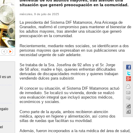
bienestar de los adultos mayores, tras atender una
situación que generó preocupación en la comunidad.
miércoles, 9 de julio de 2025
La presidenta del Sistema DIF Matamoros, Ana Ariceaga de
Granados, reafirmó el compromiso para mantener el bienestar de
los adultos mayores, tras atender una situación que generó
preocupación en la comunidad.
Recientemente, mediante redes sociales, se identificaron a dos
personas mayores que expresaban en sus publicaciones una
necesidad urgente de salir adelante.
Se trataba de la Sra. Josefina de 92 años y el Sr. Jorge
de 58 años; madre e hijo, quienes enfrentan dificultades
derivadas de discapacidades motrices y quienes trabajan
U es un
vendiendo dulces para subsistir.
Al conocer su situación, el Sistema DIF Matamoros actuó
de inmediato. Se localizó su vivienda, donde se realizó
una evaluación integral que incluyó aspectos médicos,
económicos y sociales.
egalo
Como parte de la ayuda, ambos recibieron atención
médica, apoyo en higiene y alimentación, así como dos
sillas de ruedas que facilitan su movilidad.
el
Además, fueron incorporados a la ruta médica del área de salud,