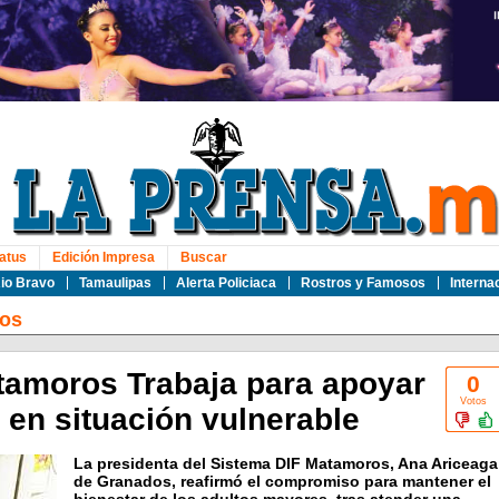
atus
Edición Impresa
Buscar
io Bravo
Tamaulipas
Alerta Policiaca
Rostros y Famosos
Interna
os
tamoros Trabaja para apoyar
0
Votos
 en situación vulnerable
La presidenta del Sistema DIF Matamoros, Ana Ariceaga
de Granados, reafirmó el compromiso para mantener el