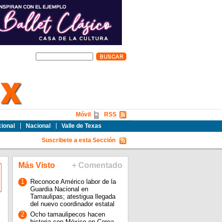
Móvil
RSS
cional
Nacional
Valle de Texas
Suscribete a esta Sección
Más Visto
+ Comentado
1
Reconoce Américo labor de la
Guardia Nacional en
Tamaulipas; atestigua llegada
del nuevo coordinador estatal
2
Ocho tamaulipecos hacen
historia con México en Corea