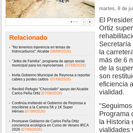
martes, 8 de ju
El Preside
Ortiz super
rehabilitac
Relacionado
Secretaría
''No tenemos injerencia en temas de
la carrete
hidrocarburos'': Alcalde
(08/08/2026)
más de 6 m
"Jefes de Familia", programa de apoyo social
municipal para los reynosenses
(07/08/2026)
de la super
son restit
Invita Gobierno Municipal de Reynosa a reportar
cables y postes caídos
(07/08/2026)
eficiencia 
Recibió Refugio "Chocolatín" apoyo del Alcalde
vialidad.
Carlos Peña Ortiz
(07/08/2026)
Continúa invitando el Gobierno de Reynosa a
"Seguimos 
inscribirse a la Carrera 5K y 1K Super
Héroes
(07/08/2026)
Programa 
la Histori
Promueve Gobierno de Carlos Peña Ortiz
conciencia ecológica en Curso de Verano IRCA
vialidades
2026
(07/08/2026)