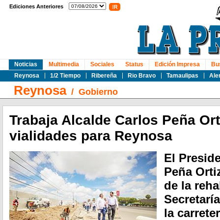
Ediciones Anteriores
Noticias
Multimedia
Sociales
Status
Edición Impresa
Bu
Reynosa
1/2 Tiempo
Ribereña
Rio Bravo
Tamaulipas
Ale
Reynosa
/
Gobierno
Trabaja Alcalde Carlos Peña Ort
vialidades para Reynosa
El Presid
Peña Orti
de la reha
Secretarí
la carrete