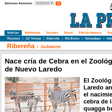
Ediciones Anteriores
Noticias
Multimedia
Sociales
Status
Edición Impresa
Bu
Reynosa
1/2 Tiempo
Ribereña
Rio Bravo
Tamaulipas
Ale
Ribereña
/
Gobierno
Nace cría de Cebra en el Zoológ
de Nuevo Laredo
El Zoológ
Laredo a
el nacimi
cebra de 
quagga bu