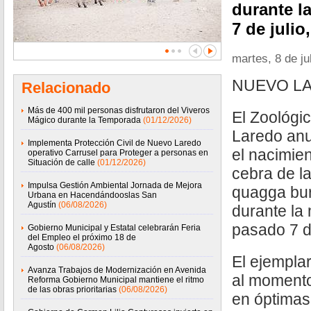
durante l
7 de julio
martes, 8 de ju
NUEVO LA
Relacionado
Más de 400 mil personas disfrutaron del Viveros
El Zoológi
Mágico durante la Temporada
(01/12/2026)
Laredo anu
Implementa Protección Civil de Nuevo Laredo
el nacimien
operativo Carrusel para Proteger a personas en
Situación de calle
(01/12/2026)
cebra de l
Impulsa Gestión Ambiental Jornada de Mejora
quagga burc
Urbana en Hacendándooslas San
Agustín
(06/08/2026)
durante la
pasado 7 de
Gobierno Municipal y Estatal celebrarán Feria
del Empleo el próximo 18 de
Agosto
(06/08/2026)
El ejempla
Avanza Trabajos de Modernización en Avenida
al momento
Reforma Gobierno Municipal mantiene el ritmo
de las obras prioritarias
(06/08/2026)
en óptimas