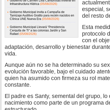
Gobierno de Carmen Lilia Canturosas invierte en
actualmen
Infraestructura Hídrica
(05/08/2026)
especial, 
Gobierno Municipal invita a Campaña de
del resto d
Tamízaje Auditivo Gratito para recién nacidos en
Clínica UNE Nueva Era
(05/08/2026)
Esta medid
Gobierno Municipal Llevará “Presidencia
Cerquita de Ti” a las colonias Jardín y San
protocolo 
Rafael
(05/08/2026)
con el obje
adaptación, desarrollo y bienestar durant
vida.
Aunque aún no se ha determinado su sexo
evolución favorable, bajo el cuidado aten
quien ha asumido con firmeza su rol mate
constante.
El padre es Santy, semental del grupo, lo
nacimiento como parte de un programa d
estructurado.