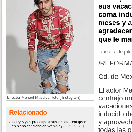
sus vacac
coma indu
meses y a
agradecer
que le ma
lunes, 7 de jul
/REFORM
Cd. de Méx
El actor M
contrajo u
El actor Manuel Masalva, foto ( Instagram)
vacaciones
Relacionado
inducido d
y aprovech
Harry Styles preocupa a sus fans tras colapsar
en pleno concierto en Wembley
(28/06/2026)
todas las 