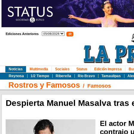
Ediciones Anteriores
Noticias
Multimedia
Sociales
Status
Edición Impresa
Bu
Reynosa
1/2 Tiempo
Ribereña
Rio Bravo
Tamaulipas
Ale
Rostros y Famosos
/
Famosos
Despierta Manuel Masalva tras 
El actor 
contrajo 