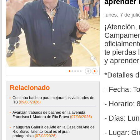
aprender 
lunes, 7 de jul
¡Atención,
Campament
oficialment
te pierdas 
y aprender
*Detalles 
Relacionado
- Fecha: To
Continúa bacheo para mejorar las vialidades de
- Horario: 
RB
(09/08/2026)
Avanzan trabajos de bacheo en la avenida
- Días: Lun
Francisco I. Madero de Río Bravo
(07/08/2026)
Inauguran Galería de Arte en la Casa del Arte de
- Lugar: G
Río Bravo; talento local es el gran
protagonista
(07/08/2026)