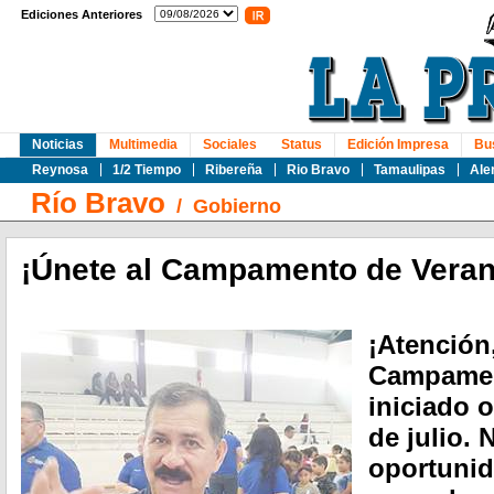
Ediciones Anteriores
Noticias
Multimedia
Sociales
Status
Edición Impresa
Bu
Reynosa
1/2 Tiempo
Ribereña
Rio Bravo
Tamaulipas
Ale
Río Bravo
/
Gobierno
¡Únete al Campamento de Veran
¡Atención
Campamen
iniciado 
de julio. 
oportunida