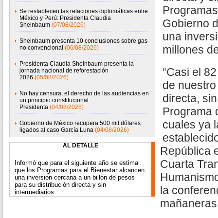
Programas 
Se restablecen las relaciones diplomáticas entre
México y Perú: Presidenta Claudia
Gobierno d
Sheinbaum
(07/08/2026)
una invers
Sheinbaum presenta 10 conclusiones sobre gas
millones d
no convencional
(06/08/2026)
Presidenta Claudia Sheinbaum presenta la
“Casi el 82
jornada nacional de reforestación
2026
(05/08/2026)
de nuestro
No hay censura; el derecho de las audiencias en
directa, si
un principio constitucional:
Presidenta
(04/08/2026)
Programa d
cuales ya 
Gobierno de México recupera 500 mil dólares
ligados al caso García Luna
(04/08/2026)
establecido
AL DETALLE
República e
Cuarta Tran
Informó que para el siguiente año se estima
que los Programas para el Bienestar alcancen
Humanismo 
una inversión cercana a un billón de pesos
para su distribución directa y sin
la conferen
intermediarios
mañaneras 