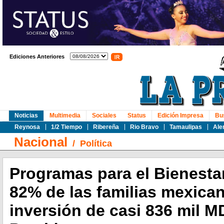
Ediciones Anteriores
Noticias
Multimedia
Sociales
Status
Edición Impresa
Bu
Reynosa
1/2 Tiempo
Ribereña
Rio Bravo
Tamaulipas
Ale
Nacional
/
Política
Programas para el Bienestar
82% de las familias mexica
inversión de casi 836 mil M