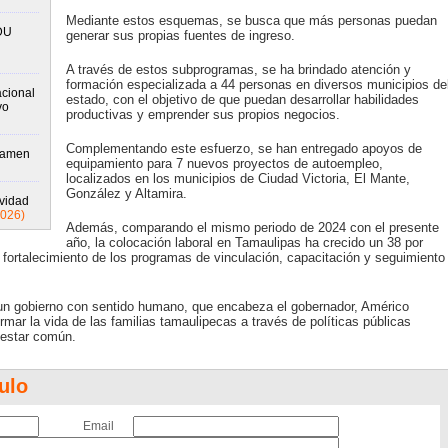
Mediante estos esquemas, se busca que más personas puedan
DU
generar sus propias fuentes de ingreso.
A través de estos subprogramas, se ha brindado atención y
formación especializada a 44 personas en diversos municipios de
cional
estado, con el objetivo de que puedan desarrollar habilidades
vo
productivas y emprender sus propios negocios.
Complementando este esfuerzo, se han entregado apoyos de
xamen
equipamiento para 7 nuevos proyectos de autoempleo,
localizados en los municipios de Ciudad Victoria, El Mante,
González y Altamira.
ividad
2026)
Además, comparando el mismo periodo de 2024 con el presente
año, la colocación laboral en Tamaulipas ha crecido un 38 por
del fortalecimiento de los programas de vinculación, capacitación y seguimiento
 un gobierno con sentido humano, que encabeza el gobernador, Américo
mar la vida de las familias tamaulipecas a través de políticas públicas
enestar común.
ulo
Email