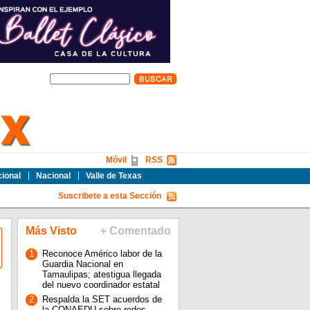
Móvil
RSS
cional
Nacional
Valle de Texas
Suscribete a esta Sección
Más Visto
+ Comentado
1
Reconoce Américo labor de la
Guardia Nacional en
Tamaulipas; atestigua llegada
del nuevo coordinador estatal
2
Respalda la SET acuerdos de
la CONAEDU sobre redes