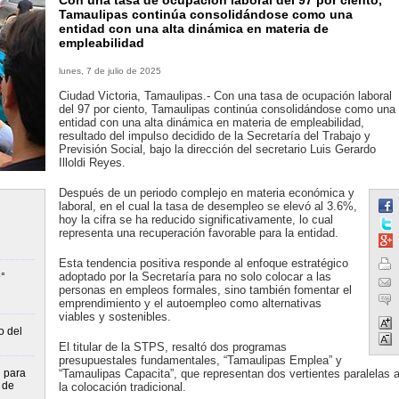
Con una tasa de ocupación laboral del 97 por ciento,
Tamaulipas continúa consolidándose como una
entidad con una alta dinámica en materia de
empleabilidad
lunes, 7 de julio de 2025
Ciudad Victoria, Tamaulipas.- Con una tasa de ocupación laboral
del 97 por ciento, Tamaulipas continúa consolidándose como una
entidad con una alta dinámica en materia de empleabilidad,
resultado del impulso decidido de la Secretaría del Trabajo y
Previsión Social, bajo la dirección del secretario Luis Gerardo
Illoldi Reyes.
Después de un periodo complejo en materia económica y
laboral, en el cual la tasa de desempleo se elevó al 3.6%,
hoy la cifra se ha reducido significativamente, lo cual
representa una recuperación favorable para la entidad.
Esta tendencia positiva responde al enfoque estratégico
adoptado por la Secretaría para no solo colocar a las
°
personas en empleos formales, sino también fomentar el
emprendimiento y el autoempleo como alternativas
viables y sostenibles.
o del
El titular de la STPS, resaltó dos programas
presupuestales fundamentales, “Tamaulipas Emplea” y
n para
“Tamaulipas Capacita”, que representan dos vertientes paralelas 
 de
la colocación tradicional.