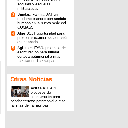
sociales y escuelas
militarizadas
3
Brindará Familia UAT un
moderno espacio con sentido
humano en la nueva sede del
COMASS
4
Abre USJT oportunidad para
presentar examen de admisión,
este sábado
5
Agiliza el ITAVU procesos de
escrituración para brindar
certeza patrimonial a más
familias de Tamaulipas
Otras Noticias
Agiliza el ITAVU
procesos de
escrituración para
brindar certeza patrimonial a más
familias de Tamaulipas
a