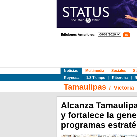
Ediciones Anteriores
Noticias
Multimedia
Sociales
St
Reynosa
1/2 Tiempo
Ribereña
R
Tamaulipas
/
Victoria
Alcanza Tamaulipa
y fortalece la ge
programas estraté