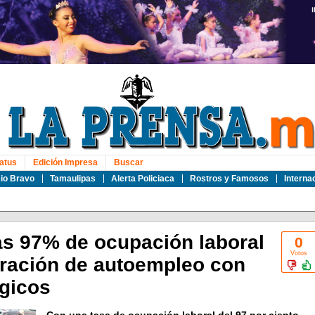
atus
Edición Impresa
Buscar
io Bravo
Tamaulipas
Alerta Policiaca
Rostros y Famosos
Interna
s 97% de ocupación laboral
0
Votos
neración de autoempleo con
gicos