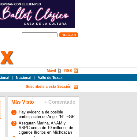
Móvil
RSS
cional
Nacional
Valle de Texas
Suscribete a esta Sección
Más Visto
+ Comentado
1
Hay evidencia de posible
participación de Angel “N”: FGR
2
Aseguran Marina, ANAM y
SSPC cerca de 10 millones de
cigarros Ilícitos en Michoacán