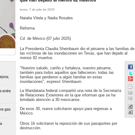
que han dejado al menos 82 muertos
lunes, 7 de julio de 2025
Natalia Vitela y Nadia Rosales
Reforma
Cd. de México (07 julio 2025)
La Presidenta Claudia Sheinbaum dio el pésame a las familias de
las víctimas de las inundaciones en Texas, que han dejado al
menos 82 muertos.
"Nuestro saludo, cariño y fortaleza, nuestro pésame,
también para todos aquellos que fallecieron, todas las
ejora;
familias que perdieron a algún familiar en estas
inundaciones", expresó Sheinbaum.
La Mandataria federal compartió una nota de la Secretaría
s entre
de Relaciones Exteriores en la que informan que se ha
brindado atención a 30 mexicanos.
De esos 30, nueve solicitaron apoyo para regresas a
re gas
México.
Otros 16 solicitaron la reposición de sus pasaportes por
la
destrucción.