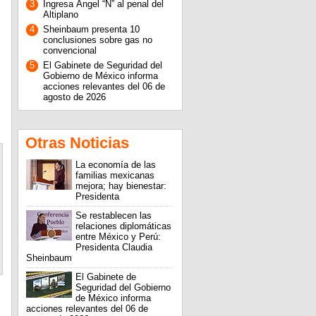
3
Ingresa Ángel “N” al penal del
Altiplano
4
Sheinbaum presenta 10
conclusiones sobre gas no
convencional
5
El Gabinete de Seguridad del
Gobierno de México informa
acciones relevantes del 06 de
agosto de 2026
Otras Noticias
La economía de las
familias mexicanas
mejora; hay bienestar:
Presidenta
Se restablecen las
relaciones diplomáticas
entre México y Perú:
Presidenta Claudia
Sheinbaum
El Gabinete de
Seguridad del Gobierno
de México informa
acciones relevantes del 06 de