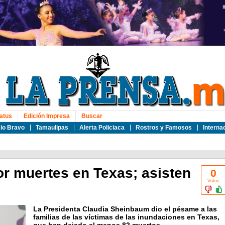
atus
Edición Impresa
Buscar
io Bravo
Tamaulipas
Alerta Policiaca
Rostros y Famosos
Interna
 muertes en Texas; asisten
0
Votos
La Presidenta Claudia Sheinbaum dio el pésame a las
familias de las víctimas de las inundaciones en Texas,