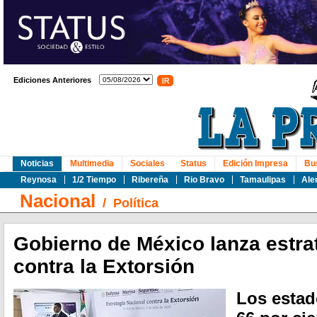
Ediciones Anteriores
Noticias
Multimedia
Sociales
Status
Edición Impresa
Bu
Reynosa
1/2 Tiempo
Ribereña
Rio Bravo
Tamaulipas
Ale
Nacional
/
Política
Gobierno de México lanza estra
contra la Extorsión
Los estad