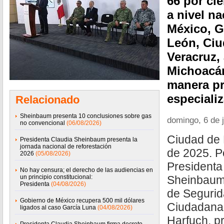
66 por ci
a nivel n
México, G
León, Ciu
Veracruz, 
Michoacán
manera pr
especiali
Relacionado
Sheinbaum presenta 10 conclusiones sobre gas
domingo, 6 de j
no convencional
(06/08/2026)
Ciudad de 
Presidenta Claudia Sheinbaum presenta la
jornada nacional de reforestación
de 2025. Po
2026
(05/08/2026)
Presidenta
No hay censura; el derecho de las audiencias en
un principio constitucional:
Sheinbaum 
Presidenta
(04/08/2026)
de Segurid
Gobierno de México recupera 500 mil dólares
Ciudadana
ligados al caso García Luna
(04/08/2026)
Harfuch, pr