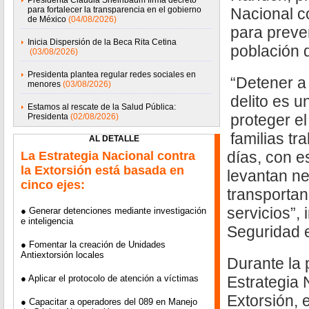
Presidenta Claudia Sheinbaum firma decreto
para fortalecer la transparencia en el gobierno
Nacional co
de México
(04/08/2026)
para preven
Inicia Dispersión de la Beca Rita Cetina
población d
(03/08/2026)
Presidenta plantea regular redes sociales en
“Detener a
menores
(03/08/2026)
delito es u
Estamos al rescate de la Salud Pública:
proteger el
Presidenta
(02/08/2026)
familias tr
AL DETALLE
días, con e
La Estrategia Nacional contra
la Extorsión está basada en
levantan neg
cinco ejes:
transporta
servicios”, 
● Generar detenciones mediante investigación
e inteligencia
Seguridad 
● Fomentar la creación de Unidades
Antiextorsión locales
Durante la 
● Aplicar el protocolo de atención a víctimas
Estrategia 
Extorsión, e
● Capacitar a operadores del 089 en Manejo