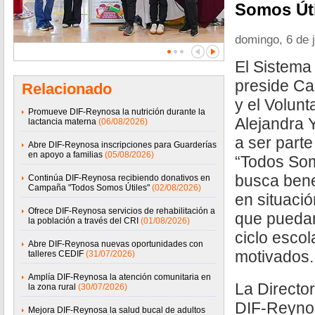
Somos Úti
domingo, 6 de j
El Sistem
preside Ca
Relacionado
y el Volun
Promueve DIF-Reynosa la nutrición durante la
Alejandra Y
lactancia materna
(06/08/2026)
a ser part
Abre DIF-Reynosa inscripciones para Guarderías
en apoyo a familias
(05/08/2026)
“Todos Som
busca benef
Continúa DIF-Reynosa recibiendo donativos en
Campaña "Todos Somos Útiles"
(02/08/2026)
en situació
Ofrece DIF-Reynosa servicios de rehabilitación a
que puedan
la población a través del CRI
(01/08/2026)
ciclo esco
Abre DIF-Reynosa nuevas oportunidades con
motivados.
talleres CEDIF
(31/07/2026)
Amplía DIF-Reynosa la atención comunitaria en
La Directo
la zona rural
(30/07/2026)
DIF-Reyno
Mejora DIF-Reynosa la salud bucal de adultos