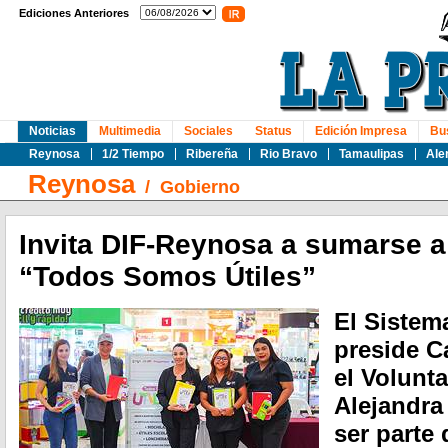
Ediciones Anteriores
Noticias
Multimedia
Sociales
Status
Edición Impresa
Bu
Reynosa
1/2 Tiempo
Ribereña
Rio Bravo
Tamaulipas
Ale
Reynosa
/
Gobierno
Invita DIF-Reynosa a sumarse 
“Todos Somos Útiles”
El Sistem
preside C
el Volunt
Alejandra 
ser parte