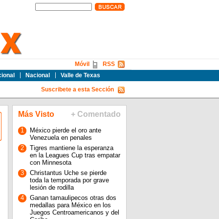
Móvil
RSS
cional
Nacional
Valle de Texas
Suscribete a esta Sección
Más Visto
+ Comentado
1
México pierde el oro ante
Venezuela en penales
2
Tigres mantiene la esperanza
en la Leagues Cup tras empatar
con Minnesota
3
Christantus Uche se pierde
toda la temporada por grave
lesión de rodilla
4
Ganan tamaulipecos otras dos
medallas para México en los
Juegos Centroamericanos y del