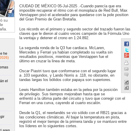
CIUDAD DE MÉXICO 05-Jul-2025 .-Cuando parecía que era
imposible recuperar el ritmo con el monoplaza de Red Bull, Max
Verstappen pisó el acelerador para quedarse con la pole position
del Gran Premio de Gran Bretaña.
ró su
le
aña.
Los récords en el primero y segundo sector del trazado fueron las
claves que le dieron al cuatro veces campeón de la Fórmula Uno
la ventaja y detener el crono en 1:24.892.
La segunda ronda de la Q3 fue cardiaca. McLaren,
Mercedes y Ferrari ya habían completado su vuelta sin
ue he
resultados positivos, mientras que Verstappen fue el
/2026)
último en cruzar la linea de meta.
lemas
Oscar Piastri tuvo que conformarse con el segundo lugar
a .103 segundos, y Lando Norris a .118, no obstante, en
tandas largas los bólidos color papaya son superiores.
án el
Lewis Hamilton también estaba en la pelea por la posición
de privilegio. Sus tiempos mejoraban hasta que se
enfrentó a la última parte del circuito y tuvo que corregir con el
 en
Ferrari en una curva, cayendo al cuarto escalón.
Desde la Q1, el neerlandés se vio sólido con el RB21 gracias a
gir
las condiciones climáticas. Al bajar la temperatura en pista,
registró el mejor tiempo de la primera tanda y se mantuvo entre
los líderes en lo siguientes cortes.
McLaren