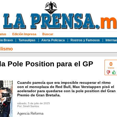
atus
Edición Impresa
Buscar
io Bravo
Tamaulipas
Alerta Policiaca
Rostros y Famosos
Interna
lismo
a Pole Position para el GP
0
Votos
Cuando parecía que era imposible recuperar el ritmo
con el monoplaza de Red Bull, Max Verstappen pisó el
acelerador para quedarse con la pole position del Gran
Premio de Gran Bretaña.
sábado, 5 de julio de 2025
Por: Sineli Santos
Agencia Reforma