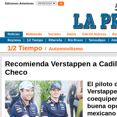
Ediciones Anteriores
Noticias
Multimedia
Sociales
Status
Edición Impresa
Bu
Reynosa
1/2 Tiempo
Ribereña
Rio Bravo
Tamaulipas
Ale
1/2 Tiempo
/
Automovilismo
Recomienda Verstappen a Cadill
Checo
El piloto
Verstappe
coequiper
buena opci
mexicano 