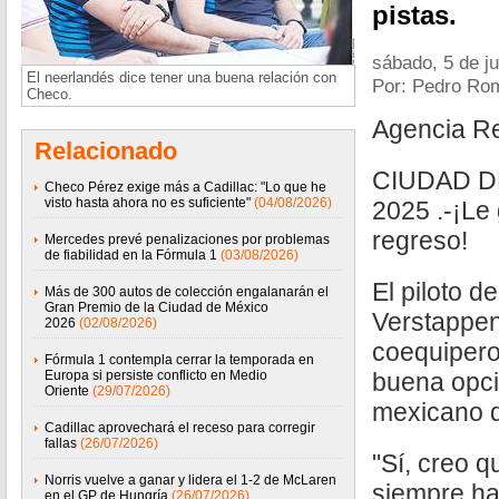
pistas.
sábado, 5 de ju
El neerlandés dice tener una buena relación con
Por: Pedro Ro
Checo.
Agencia R
Relacionado
CIUDAD DE
Checo Pérez exige más a Cadillac: "Lo que he
visto hasta ahora no es suficiente"
(04/08/2026)
2025 .-¡Le 
regreso!
Mercedes prevé penalizaciones por problemas
de fiabilidad en la Fórmula 1
(03/08/2026)
El piloto d
Más de 300 autos de colección engalanarán el
Gran Premio de la Ciudad de México
Verstappen
2026
(02/08/2026)
coequipero
Fórmula 1 contempla cerrar la temporada en
Europa si persiste conflicto en Medio
buena opció
Oriente
(29/07/2026)
mexicano d
Cadillac aprovechará el receso para corregir
fallas
(26/07/2026)
"Sí, creo 
Norris vuelve a ganar y lidera el 1-2 de McLaren
siempre ha
en el GP de Hungría
(26/07/2026)