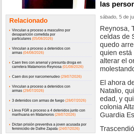
las perso
sábado, 5 de ju
Relacionado
Reynosa, T
Vinculan a proceso a masculino por
desaparición cometida por
celdas de 
particulares
(05/08/2026)
quedo arre
Vinculan a proceso a detenidos con
quien está
armas
(04/08/2026)
alterar el 
Caen tres con arsenal y presunta droga en
carretera Matamoros-Reynosa
(01/08/2026)
molestando
Caen dos por narcomenudeo
(29/07/2026)
El ahora de
Vinculan a proceso a detenidos con
Natalio, q
armas
(29/07/2026)
edad, y qui
3 detenidos con armas de fuego
(28/07/2026)
colonia Alt
Lleva FGR a proceso a 4 detenidos junto con
Guardia Es
marihuana en Matamoros
(28/07/2026)
Dictan prisión preventiva a joven acusada por
Trascendió
feminicidio de Dafne Zapata
(24/07/2026)