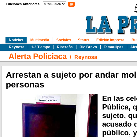
Ediciones Anteriores
Noticias
Multimedia
Sociales
Status
Edición Impresa
Bu
Reynosa
1/2 Tiempo
Ribereña
Rio Bravo
Tamaulipas
Ale
Alerta Policiaca
/
Reynosa
Arrestan a sujeto por andar mol
personas
En las ce
Pública, 
sujeto, q
acusado d
público, 