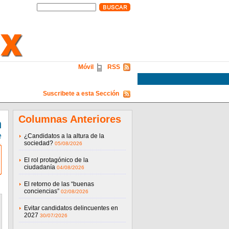
Móvil
RSS
Suscribete a esta Sección
Columnas Anteriores
n
e
¿Candidatos a la altura de la
sociedad?
05/08/2026
El rol protagónico de la
ciudadanía
04/08/2026
El retorno de las “buenas
conciencias”
02/08/2026
Evitar candidatos delincuentes en
2027
30/07/2026