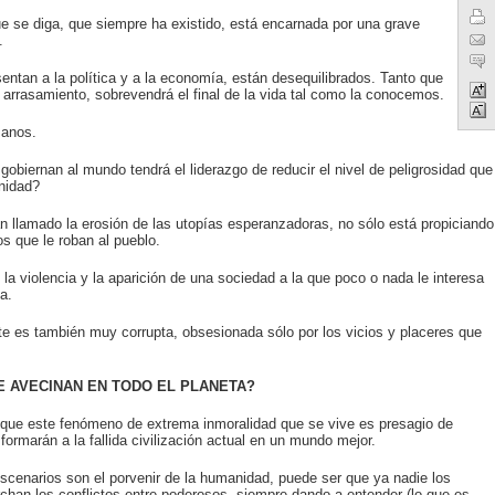
que se diga, que siempre ha existido, está encarnada por una grave
.
entan a la política y a la economía, están desequilibrados. Tanto que
l arrasamiento, sobrevendrá el final de la vida tal como la conocemos.
manos.
obiernan al mundo tendrá el liderazgo de reducir el nivel de peligrosidad que
nidad?
 llamado la erosión de las utopías esperanzadoras, no sólo está propiciando
os que le roban al pueblo.
 la violencia y la aparición de una sociedad a la que poco o nada le interesa
a.
 es también muy corrupta, obsesionada sólo por los vicios y placeres que
 AVECINAN EN TODO EL PLANETA?
 que este fenómeno de extrema inmoralidad que se vive es presagio de
rmarán a la fallida civilización actual en un mundo mejor.
escenarios son el porvenir de la humanidad, puede ser que ya nadie los
rchan los conflictos entre poderosos, siempre dando a entender (lo que es