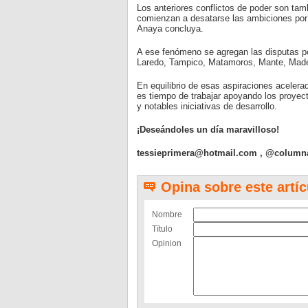
Los anteriores conflictos de poder son ta
comienzan a desatarse las ambiciones por l
Anaya concluya.
A ese fenómeno se agregan las disputas p
Laredo, Tampico, Matamoros, Mante, Mader
En equilibrio de esas aspiraciones aceler
es tiempo de trabajar apoyando los proyec
y notables iniciativas de desarrollo.
¡Deseándoles un día maravilloso!
tessieprimera@hotmail.com
, @column
Opina sobre este artíc
Nombre
Título
Opinion