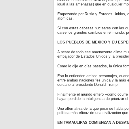
igual a las amenazas) que en cualquier m
Empezando por Rusia y Estados Unidos, c
atómicas.
Si con estas cabezas nucleares con las qu
darse los grandes cambios en el mundo, pu
LOS PUEBLOS DE MÉXICO Y EU ESPE
A pesar de todo ese amenazante clima mund
embajador de Estados Unidos y la preside
Como lo dije en días pasados, la única form
Eso lo entienden ambos personajes, cuando
entre ambas naciones “es única y la más e
cercano al presidente Donald Trump.
Finalmente el mundo entero --como ocurre 
hayan perdido la inteligencia de priorizar el
Una alternativa de la que poco se habla por 
política más eficaz de una civilización que
EN TAMAULIPAS COMIENZAN A DESAT