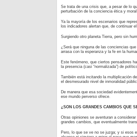
Se trata de una crisis que, a pesar de lo 
perturbación de la conciencia ética y moral
Ya la mayoría de los escenarios que repres
los indicadores alertan que, de continuar e
Surgiendo otro planeta Tierra, pero sin hu
¿Será que ninguna de las conciencias que g
arrasa con la esperanza y la fe en la huma
Este fenómeno, que ciertos pensadores han
la presencia (casi “normalizada”) de polític
También está incitando la multiplicación de
el desmesurado nivel de inmoralidad públic
De manera que esa sociedad evidentemente
ese mundo perverso ofrece.
¿SON LOS GRANDES CAMBIOS QUE SE
Otras opiniones se aventuran a considerar
grandes cambios, que eventualmente transfo
Pero, lo que se ve no se juzga; y si esos 
alcance ni siquiera a mirar al paso que ma