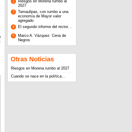
2
Riesgos en Morena rumbo al
2027
3
Tamaulipas, con rumbo a una
economía de Mayor valor
agregado
4
El segundo informe del rector…
5
Marco A. Vázquez: Cena de
o
Negros
s
Otras Noticias
Riesgos en Morena rumbo al 2027
Cuando se nace en la política…