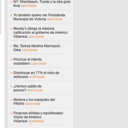
NY: Sheinbaum, Trump y la otra gran
final
28/07/2026
Yo también quiero ser Presidenta
Municipal de Victoria
19/07/2026
Moody’s otorga la máxima
calificación al gobierno de Américo
Villarreal
16/07/2026
Ma. Teresa Medina Marroquín:
Orbe
14/07/2026
Priorizar el interés
ciudadano
12/07/2026
Disminuye en 77% el robo de
vehículos
07/07/2026
¿Hemos salido de
peores?
05/07/2026
Morena y los espejotes del
PRIAN
01/07/2026
Finanzas sólidas y equilibradas:
Visión de Américo
Villarreal
30/06/2026