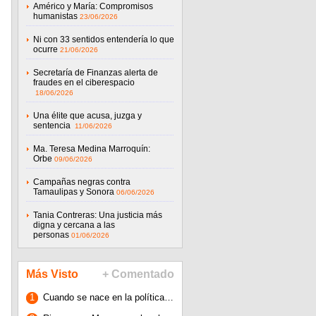
Américo y María: Compromisos
humanistas
23/06/2026
Ni con 33 sentidos entendería lo que
ocurre
21/06/2026
Secretaría de Finanzas alerta de
fraudes en el ciberespacio
18/06/2026
Una élite que acusa, juzga y
sentencia
11/06/2026
Ma. Teresa Medina Marroquín:
Orbe
09/06/2026
Campañas negras contra
Tamaulipas y Sonora
06/06/2026
Tania Contreras: Una justicia más
digna y cercana a las
personas
01/06/2026
Más Visto
+ Comentado
1
Cuando se nace en la política…