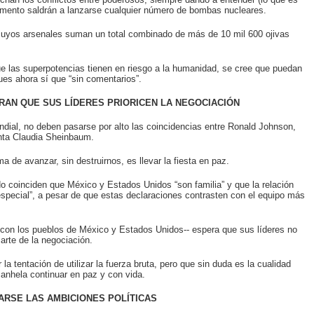
omento saldrán a lanzarse cualquier número de bombas nucleares.
uyos arsenales suman un total combinado de más de 10 mil 600 ojivas
e las superpotencias tienen en riesgo a la humanidad, se cree que puedan
es ahora sí que “sin comentarios”.
RAN QUE SUS LÍDERES PRIORICEN LA NEGOCIACIÓN
ial, no deben pasarse por alto las coincidencias entre Ronald Johnson,
nta Claudia Sheinbaum.
a de avanzar, sin destruirnos, es llevar la fiesta en paz.
 coinciden que México y Estados Unidos “son familia” y que la relación
special”, a pesar de que estas declaraciones contrasten con el equipo más
con los pueblos de México y Estados Unidos-- espera que sus líderes no
 arte de la negociación.
la tentación de utilizar la fuerza bruta, pero que sin duda es la cualidad
 anhela continuar en paz y con vida.
ARSE LAS AMBICIONES POLÍTICAS