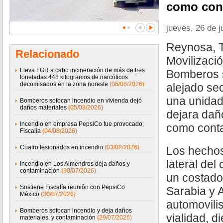
como cont
jueves, 26 de j
Reynosa, T
Relacionado
Movilizaci
Lleva FGR a cabo incineración de más de tres
Bomberos s
toneladas 448 kilogramos de narcóticos
decomisados en la zona noreste
(06/08/2026)
alejado se
una unidad
Bomberos sofocan incendio en vivienda dejó
daños materiales
(05/08/2026)
dejara dañ
Incendio en empresa PepsiCo fue provocado;
como conta
Fiscalía
(04/08/2026)
Cuatro lesionados en incendio
(03/08/2026)
Los hechos
lateral del
Incendio en Los Almendros deja daños y
contaminación
(30/07/2026)
un costado
Sostiene Fiscalía reunión con PepsiCo
Sarabia y 
México
(30/07/2026)
automovili
Bomberos sofocan incendio y deja daños
vialidad, 
materiales, y contaminación
(29/07/2026)