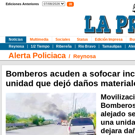
Ediciones Anteriores
Noticias
Multimedia
Sociales
Status
Edición Impresa
Bu
Reynosa
1/2 Tiempo
Ribereña
Rio Bravo
Tamaulipas
Ale
Alerta Policiaca
/
Reynosa
Bomberos acuden a sofocar inc
unidad que dejó daños material
Movilizac
Bomberos 
alejado s
una unida
dejara dañ