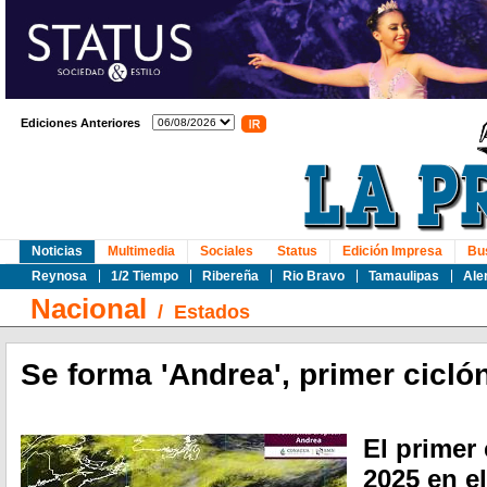
Ediciones Anteriores
Noticias
Multimedia
Sociales
Status
Edición Impresa
Bu
Reynosa
1/2 Tiempo
Ribereña
Rio Bravo
Tamaulipas
Ale
Nacional
/
Estados
Se forma 'Andrea', primer ciclón
El primer
2025 en el