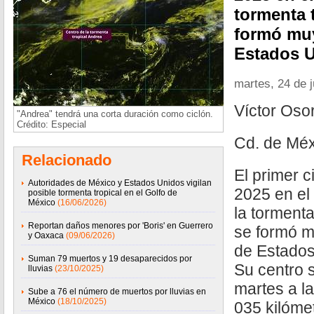
tormenta 
formó muy
Estados U
martes, 24 de 
Víctor Oso
"Andrea" tendrá una corta duración como ciclón.
Crédito: Especial
Cd. de Méx
Relacionado
El primer c
Autoridades de México y Estados Unidos vigilan
2025 en el
posible tormenta tropical en el Golfo de
México
(16/06/2026)
la tormenta
Reportan daños menores por 'Boris' en Guerrero
se formó m
y Oaxaca
(09/06/2026)
de Estados
Suman 79 muertos y 19 desaparecidos por
Su centro 
lluvias
(23/10/2025)
martes a la
Sube a 76 el número de muertos por lluvias en
México
(18/10/2025)
035 kilómet