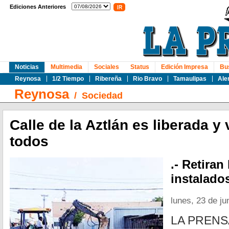
Ediciones Anteriores
Noticias
Multimedia
Sociales
Status
Edición Impresa
Bu
Reynosa
1/2 Tiempo
Ribereña
Rio Bravo
Tamaulipas
Ale
Reynosa
/
Sociedad
Calle de la Aztlán es liberada y
todos
.- Retira
instalado
lunes, 23 de ju
LA PREN