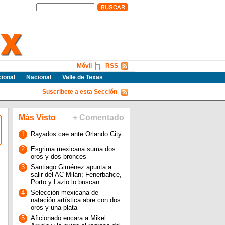
Móvil
RSS
cional
Nacional
Valle de Texas
Suscribete a esta Sección
Más Visto
+ Comentado
1
Rayados cae ante Orlando City
2
Esgrima mexicana suma dos
oros y dos bronces
3
Santiago Giménez apunta a
salir del AC Milán; Fenerbahçe,
Porto y Lazio lo buscan
4
Selección mexicana de
natación artística abre con dos
oros y una plata
5
Aficionado encara a Mikel