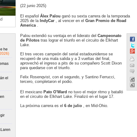
(22 junio 2025)
El español
Álex Palou
ganó su sexta carrera de la temporada
ad
2025 de la
IndyCar
, al vencer en el
Gran Premio de Road
America
.
Palou extendió su ventaja en el liderato del
Campeonato
de Pilotos
tras lograr el triunfo en el circuito de Elkhart
Lake.
ue he
/2026)
El tres veces campeón del serial estadounidense se
recuperó de una mala salida y a 3 vueltas del final,
aprovechó el ingreso a pits de su compañero Scott Dixon
lemas
para quedarse con el triunfo.
Felix Rosenqvist, con el segundo, y Santino Ferrucci,
án el
tercero, completaron el podio.
El mexicano
Pato O'Ward
no tuvo el mejor ritmo y batalló
en el circuito de Elkhart Lake. Finalizó en el lugar 17.
 en
La próxima carrera es el
6 de julio
, en Mid-Ohio.
gir
McLaren