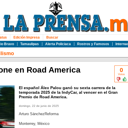
atus
Edición Impresa
Buscar
io Bravo
Tamaulipas
Alerta Policiaca
Rostros y Famosos
Interna
lismo
pone en Road America
0
Votos
El español Álex Palou ganó su sexta carrera de la
temporada 2025 de la IndyCar, al vencer en el Gran
Premio de Road America.
domingo, 22 de junio de 2025
Arturo SánchezReforma
Monterrey, México