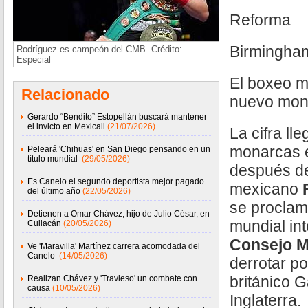
Reforma
Birmingham
Rodríguez es campeón del CMB. Crédito:
Especial
El boxeo 
Relacionado
nuevo mon
Gerardo “Bendito” Estopellán buscará mantener
el invicto en Mexicali
(21/07/2026)
La cifra ll
monarcas e
Peleará 'Chihuas' en San Diego pensando en un
título mundial
(29/05/2026)
después de
Es Canelo el segundo deportista mejor pagado
mexicano
del último año
(22/05/2026)
se procla
Detienen a Omar Chávez, hijo de Julio César, en
mundial in
Culiacán
(20/05/2026)
Consejo M
Ve 'Maravilla' Martínez carrera acomodada del
Canelo
(14/05/2026)
derrotar p
británico G
Realizan Chávez y 'Travieso' un combate con
causa
(10/05/2026)
Inglaterra.