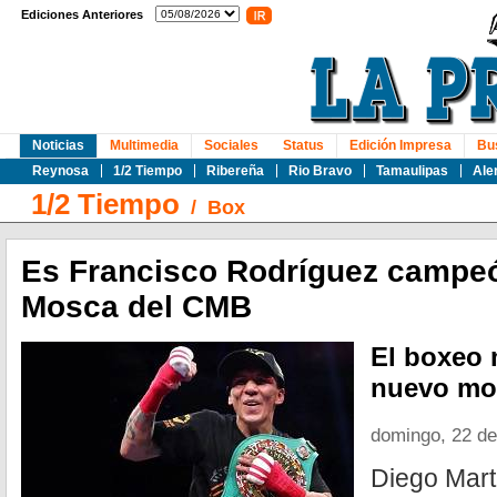
Ediciones Anteriores
Noticias
Multimedia
Sociales
Status
Edición Impresa
Bu
Reynosa
1/2 Tiempo
Ribereña
Rio Bravo
Tamaulipas
Ale
1/2 Tiempo
/
Box
Es Francisco Rodríguez campeó
Mosca del CMB
El boxeo
nuevo mo
domingo, 22 de
Diego Mart