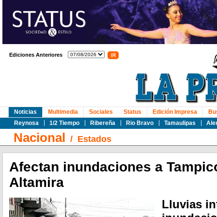
Ediciones Anteriores
Noticias
Multimedia
Sociales
Status
Edición Impresa
Bu
Reynosa
1/2 Tiempo
Ribereña
Rio Bravo
Tamaulipas
Ale
Nacional
/
Estados
Afectan inundaciones a Tampic
Altamira
Lluvias i