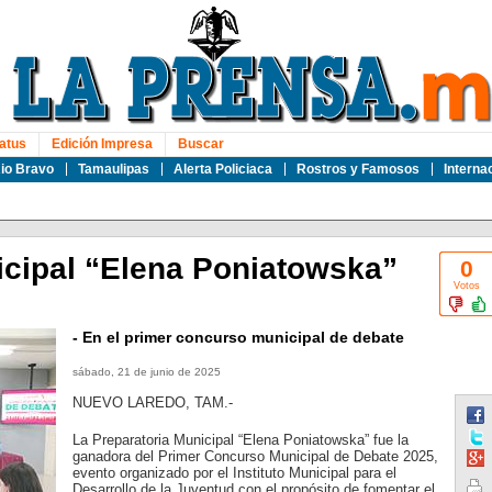
atus
Edición Impresa
Buscar
io Bravo
Tamaulipas
Alerta Policiaca
Rostros y Famosos
Interna
icipal “Elena Poniatowska”
0
Votos
- En el primer concurso municipal de debate
sábado, 21 de junio de 2025
NUEVO LAREDO, TAM.-
La Preparatoria Municipal “Elena Poniatowska” fue la
ganadora del Primer Concurso Municipal de Debate 2025,
evento organizado por el Instituto Municipal para el
Desarrollo de la Juventud con el propósito de fomentar el