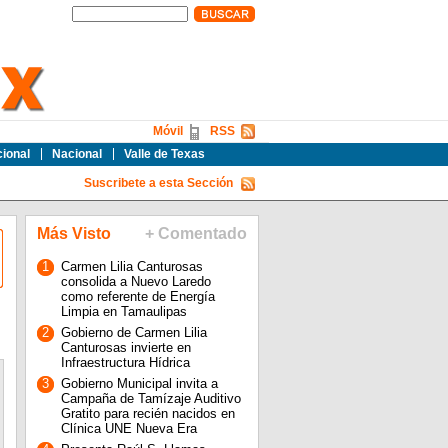
Móvil
RSS
cional
Nacional
Valle de Texas
Suscribete a esta Sección
Más Visto
+ Comentado
1
Carmen Lilia Canturosas
consolida a Nuevo Laredo
como referente de Energía
Limpia en Tamaulipas
2
Gobierno de Carmen Lilia
Canturosas invierte en
Infraestructura Hídrica
3
Gobierno Municipal invita a
Campaña de Tamízaje Auditivo
Gratito para recién nacidos en
Clínica UNE Nueva Era