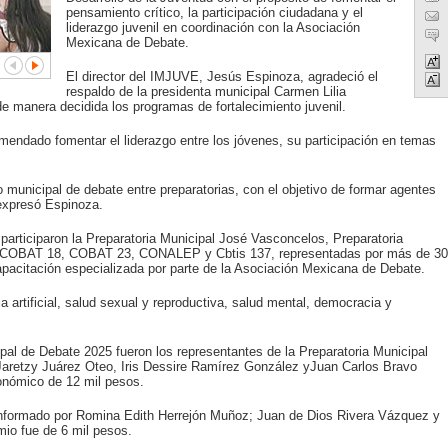
pensamiento crítico, la participación ciudadana y el
liderazgo juvenil en coordinación con la Asociación
Mexicana de Debate.
El director del IMJUVE, Jesús Espinoza, agradeció el
respaldo de la presidenta municipal Carmen Lilia
de manera decidida los programas de fortalecimiento juvenil.
mendado fomentar el liderazgo entre los jóvenes, su participación en temas
 municipal de debate entre preparatorias, con el objetivo de formar agentes
expresó Espinoza.
 participaron la Preparatoria Municipal José Vasconcelos, Preparatoria
 COBAT 18, COBAT 23, CONALEP y Cbtis 137, representadas por más de 30
apacitación especializada por parte de la Asociación Mexicana de Debate.
 artificial, salud sexual y reproductiva, salud mental, democracia y
al de Debate 2025 fueron los representantes de la Preparatoria Municipal
Jaretzy Juárez Oteo, Iris Dessire Ramírez González yJuan Carlos Bravo
onómico de 12 mil pesos.
onformado por Romina Edith Herrejón Muñoz; Juan de Dios Rivera Vázquez y
mio fue de 6 mil pesos.