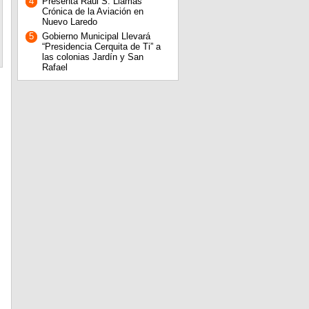
4
Presenta Raúl S. Llamas
Crónica de la Aviación en
Nuevo Laredo
5
Gobierno Municipal Llevará
“Presidencia Cerquita de Ti” a
las colonias Jardín y San
Rafael