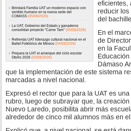
eficientes,
Brindará Familia UAT un moderno espacio con
reducir los
sentido humano en la nueva sede del
COMASS
(05/08/2026)
del bachill
La UAT, Gobierno del Estado y ganaderos
consolidan proyecto “Carne Tam”
(05/08/2026)
En el marc
de Directo
Refrenda UAT liderazgo cultural nacional en el
Ballet Folklórico de México
(04/08/2026)
en la Facul
Prepara la UAT el arranque del ciclo escolar
Educación 
Otoño 2026
(03/08/2026)
Dámaso An
que la implementación de este sistema r
marcadas a nivel nacional.
Expresó el rector que para la UAT es una 
rubro, luego de subrayar que, la creación
Nuevo Laredo, posibilita abrir más escue
alrededor de cinco mil alumnos más en el 
Explicó que, a nivel nacional, se está dan