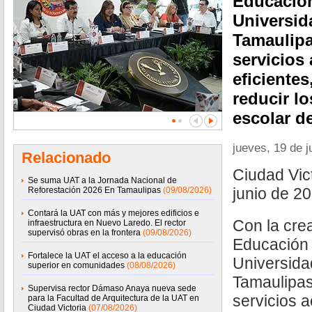
Educación
Universi
Tamaulipa
servicios
eficientes
reducir l
escolar de
jueves, 19 de j
Relacionado
Ciudad Vict
Se suma UAT a la Jornada Nacional de
junio de 20
Reforestación 2026 En Tamaulipas
(09/08/2026)
Contará la UAT con más y mejores edificios e
Con la cre
infraestructura en Nuevo Laredo. El rector
supervisó obras en la frontera
(09/08/2026)
Educación 
Fortalece la UAT el acceso a la educación
Universid
superior en comunidades
(08/08/2026)
Tamaulipas
Supervisa rector Dámaso Anaya nueva sede
servicios 
para la Facultad de Arquitectura de la UAT en
Ciudad Victoria
(07/08/2026)