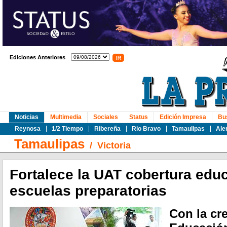
Ediciones Anteriores
Noticias
Multimedia
Sociales
Status
Edición Impresa
Bu
Reynosa
1/2 Tiempo
Ribereña
Rio Bravo
Tamaulipas
Ale
Tamaulipas
/
Victoria
Fortalece la UAT cobertura edu
escuelas preparatorias
Con la cr