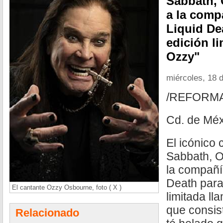
Sabbath, 
a la comp
Liquid De
edición li
Ozzy"
miércoles, 18 d
/REFORM
Cd. de Méx
El icónico 
Sabbath, O
la compañí
Death para
El cantante Ozzy Osbourne, foto ( X )
limitada ll
que consis
Relacionado