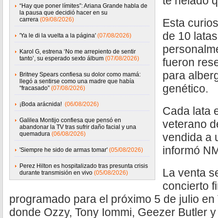
té helado 
“Hay que poner límites”: Ariana Grande habla de
la pausa que decidió hacer en su
carrera
(09/08/2026)
Esta curio
de 10 lata
'Ya le di la vuelta a la página'
(07/08/2026)
personalme
Karol G, estrena ‘No me arrepiento de sentir
tanto’, su esperado sexto álbum
(07/08/2026)
fueron rese
para alberg
Britney Spears confiesa su dolor como mamá:
llegó a sentirse como una madre que había
genético.
“fracasado”
(07/08/2026)
¡Boda arácnida!
(06/08/2026)
Cada lata e
Galilea Montijo confiesa que pensó en
veterano d
abandonar la TV tras sufrir daño facial y una
quemadura
(06/08/2026)
vendida a 
informó N
'Siempre he sido de armas tomar'
(05/08/2026)
Perez Hilton es hospitalizado tras presunta crisis
La venta se
durante transmisión en vivo
(05/08/2026)
concierto f
programado para el próximo 5 de julio en 
donde Ozzy, Tony Iommi, Geezer Butler y 