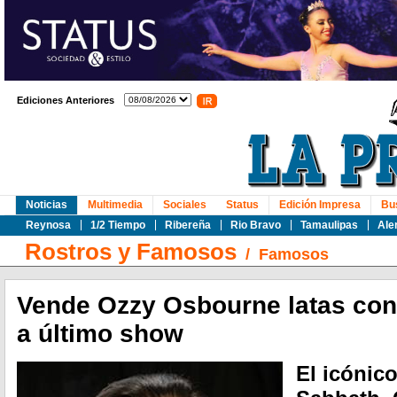
Ediciones Anteriores
Noticias
Multimedia
Sociales
Status
Edición Impresa
Bu
Reynosa
1/2 Tiempo
Ribereña
Rio Bravo
Tamaulipas
Ale
Rostros y Famosos
/
Famosos
Vende Ozzy Osbourne latas con
a último show
El icónic