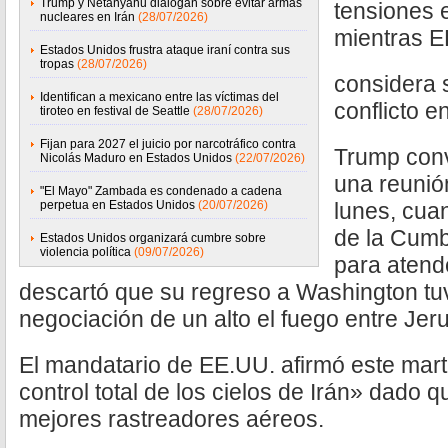
Trump y Netanyahu dialogan sobre evitar armas
tensiones 
nucleares en Irán
(28/07/2026)
mientras E
Estados Unidos frustra ataque iraní contra sus
tropas
(28/07/2026)
considera s
Identifican a mexicano entre las víctimas del
conflicto en
tiroteo en festival de Seattle
(28/07/2026)
Fijan para 2027 el juicio por narcotráfico contra
Trump con
Nicolás Maduro en Estados Unidos
(22/07/2026)
una reunió
"El Mayo" Zambada es condenado a cadena
perpetua en Estados Unidos
(20/07/2026)
lunes, cua
de la Cumb
Estados Unidos organizará cumbre sobre
violencia política
(09/07/2026)
para atend
descartó que su regreso a Washington tuv
negociación de un alto el fuego entre Jer
El mandatario de EE.UU. afirmó este mart
control total de los cielos de Irán» dado
mejores rastreadores aéreos.