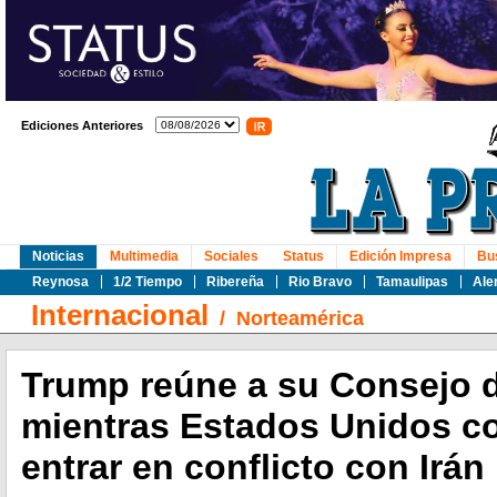
Ediciones Anteriores
Noticias
Multimedia
Sociales
Status
Edición Impresa
Bu
Reynosa
1/2 Tiempo
Ribereña
Rio Bravo
Tamaulipas
Ale
Internacional
/
Norteamérica
Trump reúne a su Consejo 
mientras Estados Unidos c
entrar en conflicto con Irán