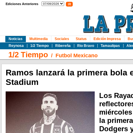
Ediciones Anteriores
Noticias
Multimedia
Sociales
Status
Edición Impresa
Bu
Reynosa
1/2 Tiempo
Ribereña
Rio Bravo
Tamaulipas
Ale
1/2 Tiempo
/
Futbol Mexicano
Ramos lanzará la primera bola 
Stadium
Los Raya
reflectore
miércoles
la primera
Dodgers y