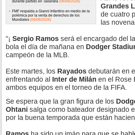
durante partido en Tailandia
(06/08/2026)
Grandes 
FMF respalda a Gianni Infantino en medio de la
de cuatro p
polémica por la venta de derechos de los
Mundiales
(06/08/2026)
las novenas
"¡
Sergio Ramos
será el encargado del l
bola el día de mañana en
Dodger Stadi
campeón de la MLB.
Este martes, los
Rayados
debutarán en 
enfrentando al
Inter de Milán
en el Rose 
ambos equipos en el torneo de la FIFA.
Se espera que la gran figura de los
Dodg
Ohtani
salga como bateador designado e
por la buena temporada que están hacie
Ramos
ha sido un imán para que se habl