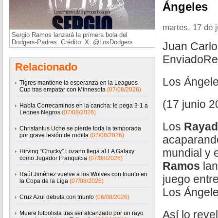
Ángeles
martes, 17 de 
Sergio Ramos lanzará la primera bola del
Dodgers-Padres. Crédito: X: @LosDodgers
Juan Carlo
EnviadoRe
Relacionado
Los Ángele
Tigres mantiene la esperanza en la Leagues
Cup tras empatar con Minnesota
(07/08/2026)
(17 junio 2
Habla Correcaminos en la cancha: le pega 3-1 a
Leones Negros
(07/08/2026)
Los
Rayad
Christantus Uche se pierde toda la temporada
por grave lesión de rodilla
(07/08/2026)
acaparando
mundial y 
Hirving “Chucky” Lozano llega al LA Galaxy
como Jugador Franquicia
(07/08/2026)
Ramos
lan
Raúl Jiménez vuelve a los Wolves con triunfo en
juego entr
la Copa de la Liga
(07/08/2026)
Los Ángele
Cruz Azul debuta con triunfo
(06/08/2026)
Así lo reve
Muere futbolista tras ser alcanzado por un rayo