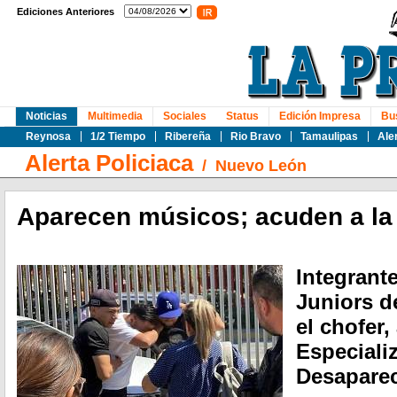
Ediciones Anteriores
Noticias
Multimedia
Sociales
Status
Edición Impresa
Bu
Reynosa
1/2 Tiempo
Ribereña
Rio Bravo
Tamaulipas
Ale
Alerta Policiaca
/
Nuevo León
Aparecen músicos; acuden a la 
Integrant
Juniors d
el chofer,
Especiali
Desapare