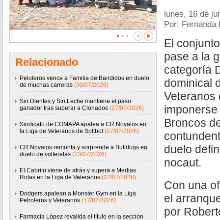
lunes, 16 de ju
Por: Fernanda
El conjunto
pase a la g
Relacionado
categoría 
Peloteros vence a Familia de Bandidos en duelo
dominical d
de muchas carreras
(30/07/2026)
Veteranos 
Sin Dientes y Sin Leche mantiene el paso
imponerse 
ganador tras superar a Clonados
(27/07/2026)
Broncos d
Sindicato de COMAPA apalea a CR Novatos en
la Liga de Veteranos de Softbol
(27/07/2026)
contundent
duelo defin
CR Novatos remonta y sorprende a Bulldogs en
duelo de volteretas
(23/07/2026)
nocaut.
El Cabrito viene de atrás y supera a Medias
Rotas en la Liga de Veteranos
(22/07/2026)
Con una o
Dodgers apalean a Monster Gym en la Liga
el arranqu
Petroleros y Veteranos
(17/07/2026)
por Robert
Farmacia López revalida el título en la sección