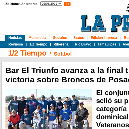
Ediciones Anteriores
Noticias
Multimedia
Sociales
Status
Edición Impresa
Bu
Reynosa
1/2 Tiempo
Ribereña
Rio Bravo
Tamaulipas
Ale
1/2 Tiempo
/
Softbol
Bar El Triunfo avanza a la final 
victoria sobre Broncos de Pos
El conjun
selló su p
categoría
dominical
Veteranos