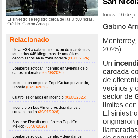
San Nicol
lunes, 16 de ju
El siniestro se registró cerca de las 07:00 horas.
Crédito: Gabino Arriaga
Gabino Ar
Relacionado
Monterrey,
2025)
Lleva FGR a cabo incineración de más de tres
toneladas 448 kilogramos de narcóticos
decomisados en la zona noreste
(06/08/2026)
Un
incend
Bomberos sofocan incendio en vivienda dejó
cargada c
daños materiales
(05/08/2026)
de diferent
Incendio en empresa PepsiCo fue provocado;
vecinos y 
Fiscalía
(04/08/2026)
sector de
Cuatro lesionados en incendio
(03/08/2026)
límites co
Incendio en Los Almendros deja daños y
El siniestro
contaminación
(30/07/2026)
originaron
Sostiene Fiscalía reunión con PepsiCo
México
(30/07/2026)
llamaradas
Bomberos sofocan incendio y deja daños