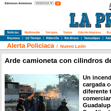
Ediciones Anteriores
Noticias
Multimedia
Sociales
Status
Edición Impresa
Bu
Reynosa
1/2 Tiempo
Ribereña
Rio Bravo
Tamaulipas
Ale
Alerta Policiaca
/
Nuevo León
Arde camioneta con cilindros d
Un incend
cargada c
diferente 
comercian
Guadalupe