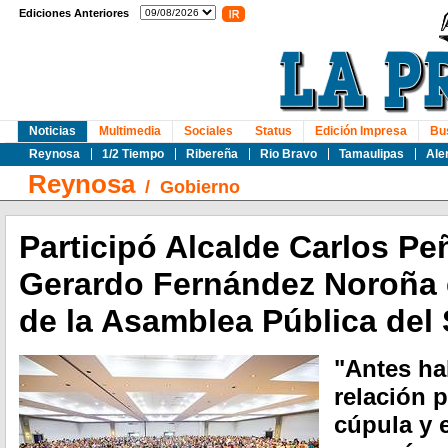
Ediciones Anteriores
Noticias
Multimedia
Sociales
Status
Edición Impresa
Bu
Reynosa
1/2 Tiempo
Ribereña
Rio Bravo
Tamaulipas
Ale
Reynosa
/
Gobierno
Participó Alcalde Carlos Pe
Gerardo Fernández Noroña 
de la Asamblea Pública del
"Antes ha
relación 
cúpula y e