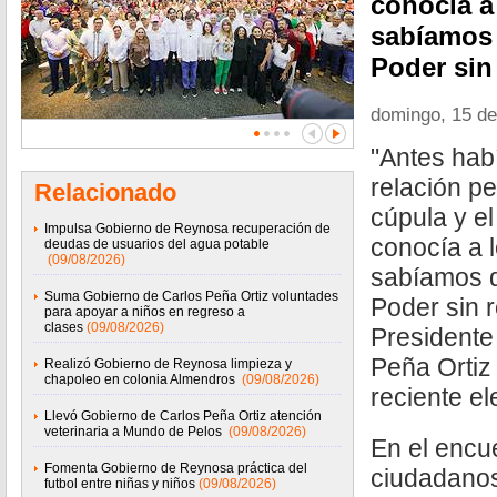
conocía a
sabíamos 
Poder sin
domingo, 15 de
"Antes hab
relación p
Relacionado
cúpula y el
Impulsa Gobierno de Reynosa recuperación de
conocía a 
deudas de usuarios del agua potable
(09/08/2026)
sabíamos q
Suma Gobierno de Carlos Peña Ortiz voluntades
Poder sin ro
para apoyar a niños en regreso a
clases
(09/08/2026)
Presidente
Peña Ortiz 
Realizó Gobierno de Reynosa limpieza y
chapoleo en colonia Almendros
(09/08/2026)
reciente el
Llevó Gobierno de Carlos Peña Ortiz atención
veterinaria a Mundo de Pelos
(09/08/2026)
En el encu
Fomenta Gobierno de Reynosa práctica del
ciudadanos
futbol entre niñas y niños
(09/08/2026)