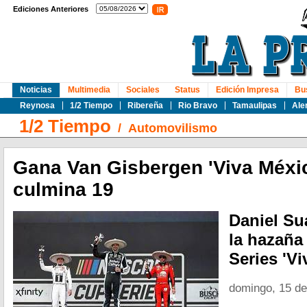
Ediciones Anteriores
Noticias
Multimedia
Sociales
Status
Edición Impresa
Bu
Reynosa
1/2 Tiempo
Ribereña
Rio Bravo
Tamaulipas
Ale
1/2 Tiempo
/
Automovilismo
Gana Van Gisbergen 'Viva Méxic
culmina 19
Daniel Su
la hazaña
Series 'Vi
domingo, 15 de