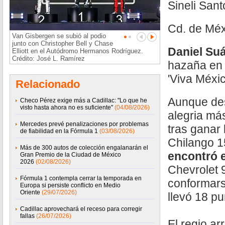
Sineli San
Cd. de Méx
Van Gisbergen se subió al podio
junto con Christopher Bell y Chase
Daniel Su
Elliott en el Autódromo Hermanos Rodríguez.
Crédito: José L. Ramírez
hazaña en
'Viva Méxic
Relacionado
Aunque de
Checo Pérez exige más a Cadillac: "Lo que he
visto hasta ahora no es suficiente"
(04/08/2026)
alegria más
Mercedes prevé penalizaciones por problemas
tras ganar l
de fiabilidad en la Fórmula 1
(03/08/2026)
Chilango 1
Más de 300 autos de colección engalanarán el
encontró e
Gran Premio de la Ciudad de México
2026
(02/08/2026)
Chevrolet 
Fórmula 1 contempla cerrar la temporada en
conformars
Europa si persiste conflicto en Medio
Oriente
(29/07/2026)
llevó 18 pu
Cadillac aprovechará el receso para corregir
fallas
(26/07/2026)
El regio a