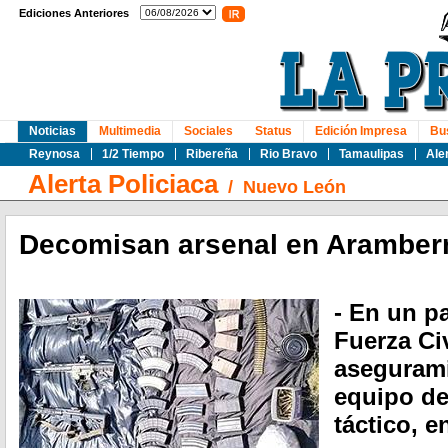
Ediciones Anteriores
Noticias
Multimedia
Sociales
Status
Edición Impresa
Bu
Reynosa
1/2 Tiempo
Ribereña
Rio Bravo
Tamaulipas
Ale
Alerta Policiaca
/
Nuevo León
Decomisan arsenal en Aramberr
- En un p
Fuerza Civ
asegurami
equipo de
táctico, e