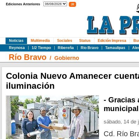
Ediciones Anteriores
Noticias
Multimedia
Sociales
Status
Edición Impresa
Bu
Reynosa
1/2 Tiempo
Ribereña
Rio Bravo
Tamaulipas
Ale
Río Bravo
/
Gobierno
Colonia Nuevo Amanecer cuent
iluminación
- Gracias
municipal
sábado, 14 de 
Cd. Río Br