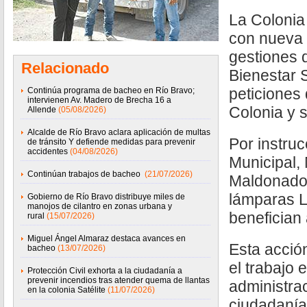
La Coloni
con nueva 
gestiones 
Relacionado
Bienestar S
peticiones 
Continúa programa de bacheo en Río Bravo;
intervienen Av. Madero de Brecha 16 a
Colonia y 
Allende
(05/08/2026)
Alcalde de Río Bravo aclara aplicación de multas
Por instruc
de tránsito Y defiende medidas para prevenir
accidentes
(04/08/2026)
Municipal,
Continúan trabajos de bacheo
(21/07/2026)
Maldonado,
lámparas L
Gobierno de Río Bravo distribuye miles de
manojos de cilantro en zonas urbana y
benefician
rural
(15/07/2026)
Miguel Ángel Almaraz destaca avances en
Esta acció
bacheo
(13/07/2026)
el trabajo 
Protección Civil exhorta a la ciudadanía a
prevenir incendios tras atender quema de llantas
administrac
en la colonia Satélite
(11/07/2026)
ciudadanía