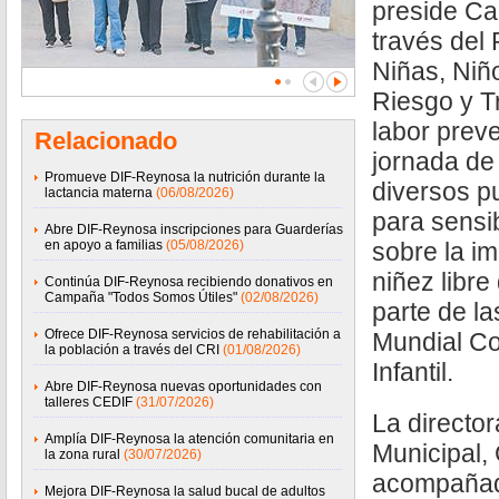
preside Ca
través del
Niñas, Niñ
Riesgo y Tr
labor prev
Relacionado
jornada de
Promueve DIF-Reynosa la nutrición durante la
diversos p
lactancia materna
(06/08/2026)
para sensi
Abre DIF-Reynosa inscripciones para Guarderías
en apoyo a familias
(05/08/2026)
sobre la i
niñez libre
Continúa DIF-Reynosa recibiendo donativos en
Campaña "Todos Somos Útiles"
(02/08/2026)
parte de la
Ofrece DIF-Reynosa servicios de rehabilitación a
Mundial Co
la población a través del CRI
(01/08/2026)
Infantil.
Abre DIF-Reynosa nuevas oportunidades con
talleres CEDIF
(31/07/2026)
La director
Amplía DIF-Reynosa la atención comunitaria en
Municipal,
la zona rural
(30/07/2026)
acompañad
Mejora DIF-Reynosa la salud bucal de adultos