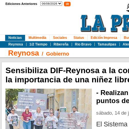
Ediciones Anteriores
Noticias
Multimedia
Sociales
Status
Edición Impresa
Bu
Reynosa
1/2 Tiempo
Ribereña
Rio Bravo
Tamaulipas
Ale
Reynosa
/
Gobierno
Sensibiliza DIF-Reynosa a la c
la importancia de una niñez libr
- Realizan
puntos de
sábado, 14 de 
El Sistema