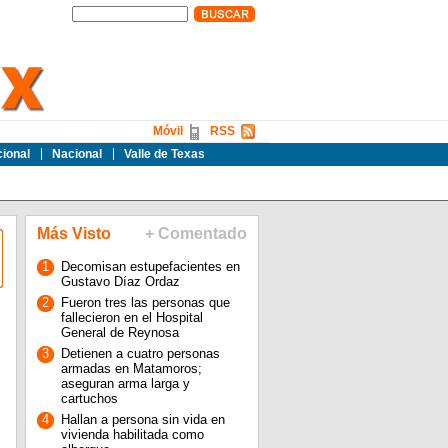
Móvil
RSS
cional
Nacional
Valle de Texas
Más Visto
+ Comentado
1
Decomisan estupefacientes en
Gustavo Díaz Ordaz
2
Fueron tres las personas que
fallecieron en el Hospital
General de Reynosa
3
Detienen a cuatro personas
armadas en Matamoros;
aseguran arma larga y
cartuchos
4
Hallan a persona sin vida en
vivienda habilitada como