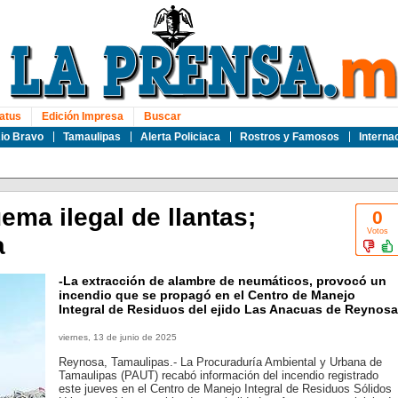
atus
Edición Impresa
Buscar
io Bravo
Tamaulipas
Alerta Policiaca
Rostros y Famosos
Interna
ma ilegal de llantas;
0
Votos
a
-La extracción de alambre de neumáticos, provocó un
incendio que se propagó en el Centro de Manejo
Integral de Residuos del ejido Las Anacuas de Reynosa
viernes, 13 de junio de 2025
Reynosa, Tamaulipas.- La Procuraduría Ambiental y Urbana de
Tamaulipas (PAUT) recabó información del incendio registrado
este jueves en el Centro de Manejo Integral de Residuos Sólidos