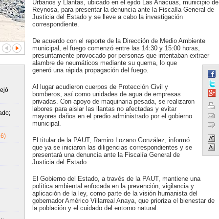
Urbanos y Llantas, ubicado en el ejido Las Anacuas, municipio de
Reynosa, para presentar la denuncia ante la Fiscalía General de
Justicia del Estado y se lleve a cabo la investigación
correspondiente.
De acuerdo con el reporte de la Dirección de Medio Ambiente
municipal, el fuego comenzó entre las 14:30 y 15:00 horas,
presuntamente provocado por personas que intentaban extraer
alambre de neumáticos mediante su quema, lo que
generó una rápida propagación del fuego.
Al lugar acudieron cuerpos de Protección Civil y
ejó
bomberos, así como unidades de agua de empresas
privadas. Con apoyo de maquinaria pesada, se realizaron
labores para aislar las llantas no afectadas y evitar
ado;
mayores daños en el predio administrado por el gobierno
municipal.
6)
El titular de la PAUT, Ramiro Lozano González, informó
que ya se iniciaron las diligencias correspondientes y se
presentará una denuncia ante la Fiscalía General de
Justicia del Estado.
El Gobierno del Estado, a través de la PAUT, mantiene una
política ambiental enfocada en la prevención, vigilancia y
aplicación de la ley, como parte de la visión humanista del
gobernador Américo Villarreal Anaya, que prioriza el bienestar de
la población y el cuidado del entorno natural.