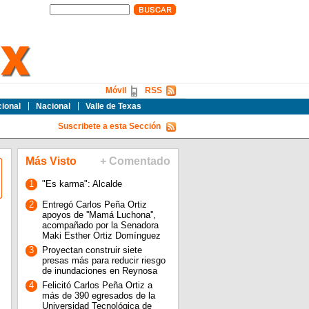
Móvil
RSS
cional
Nacional
Valle de Texas
Suscribete a esta Sección
Más Visto
+ Comentado
1
"Es karma": Alcalde
2
Entregó Carlos Peña Ortiz
apoyos de ''Mamá Luchona'',
acompañado por la Senadora
Maki Esther Ortiz Domínguez
3
Proyectan construir siete
presas más para reducir riesgo
de inundaciones en Reynosa
4
Felicitó Carlos Peña Ortiz a
más de 390 egresados de la
Universidad Tecnológica de