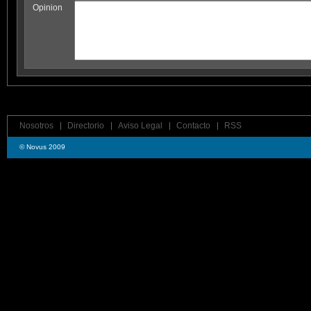
Opinion
Nosotros
Directorio
Aviso Legal
Contacto
RSS
© Novus 2009