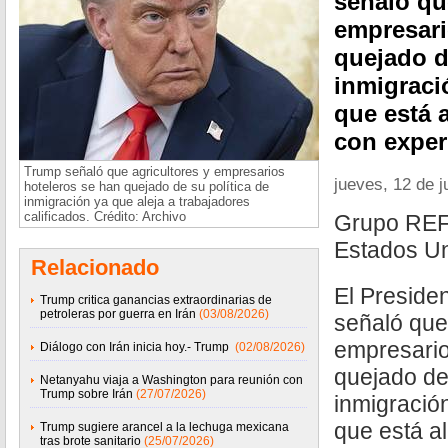
señaló qu
empresari
quejado d
inmigraci
que está 
con exper
Trump señaló que agricultores y empresarios
jueves, 12 de j
hoteleros se han quejado de su política de
inmigración ya que aleja a trabajadores
calificados. Crédito: Archivo
Grupo RE
Estados Un
Relacionado
El Preside
Trump critica ganancias extraordinarias de
petroleras por guerra en Irán
(03/08/2026)
señaló que 
empresario
Diálogo con Irán inicia hoy.- Trump
(02/08/2026)
quejado de 
Netanyahu viaja a Washington para reunión con
Trump sobre Irán
(27/07/2026)
inmigració
que está a
Trump sugiere arancel a la lechuga mexicana
tras brote sanitario
(25/07/2026)