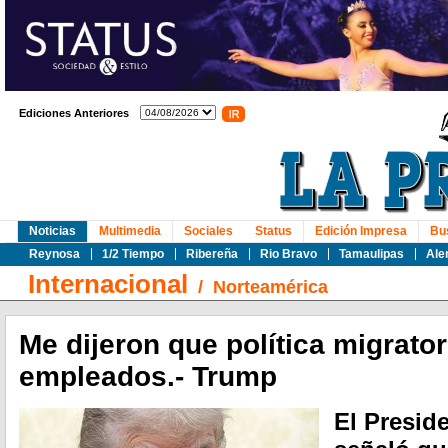
Ediciones Anteriores
Noticias
Multimedia
Sociales
Status
Edición Impresa
Bu
Reynosa
1/2 Tiempo
Ribereña
Rio Bravo
Tamaulipas
Ale
Internacional
/
Norteamérica
Me dijeron que política migrator
empleados.- Trump
El Presid