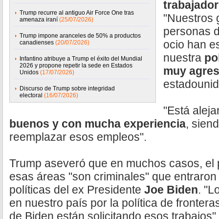
trabajado
Trump recurre al antiguo Air Force One tras
"Nuestros 
amenaza iraní
(25/07/2026)
personas d
Trump impone aranceles de 50% a productos
ocio han e
canadienses
(20/07/2026)
nuestra
po
Infantino atribuye a Trump el éxito del Mundial
2026 y propone repetir la sede en Estados
muy agres
Unidos
(17/07/2026)
estadounid
Discurso de Trump sobre integridad
electoral
(16/07/2026)
"Está alej
buenos y con mucha experiencia
, sien
reemplazar esos empleos".
Trump aseveró que en muchos casos, el
esas áreas "son criminales" que entraron
políticas del ex Presidente
Joe Biden
. "L
en nuestro país por la política de fronter
de Biden están solicitando esos trabajos"