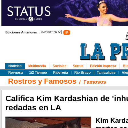
Ediciones Anteriores
Noticias
Multimedia
Sociales
Status
Edición Impresa
Bu
Reynosa
1/2 Tiempo
Ribereña
Rio Bravo
Tamaulipas
Ale
Rostros y Famosos
/
Famosos
Califica Kim Kardashian de 'in
redadas en LA
Kim Karda