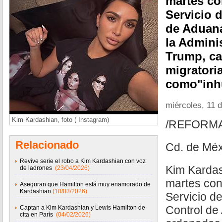
martes co
Servicio 
de Aduana
la Admini
Trump, cal
migratori
como"inh
miércoles, 11 d
Kim Kardashian, foto ( Instagram)
/REFORM
Relacionado
Cd. de Méx
Revive serie el robo a Kim Kardashian con voz
Kim Kardas
de ladrones
(23/04/2026)
martes con
Aseguran que Hamilton está muy enamorado de
Kardashian
(10/03/2026)
Servicio de
Control de
Captan a Kim Kardashian y Lewis Hamilton de
cita en París
(04/02/2026)