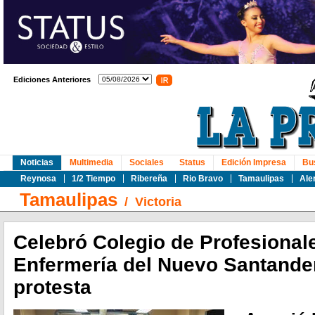
Ediciones Anteriores
Noticias
Multimedia
Sociales
Status
Edición Impresa
Bu
Reynosa
1/2 Tiempo
Ribereña
Rio Bravo
Tamaulipas
Ale
Tamaulipas
/
Victoria
Celebró Colegio de Profesional
Enfermería del Nuevo Santande
protesta