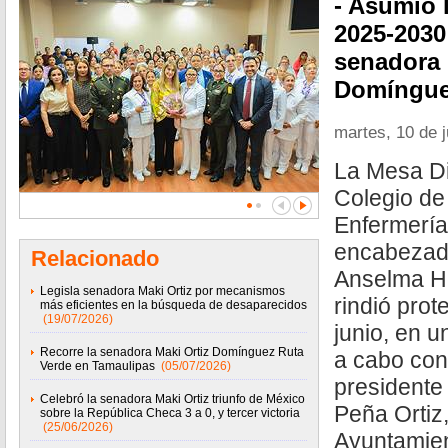
- Asumió 
2025-2030
senadora 
Domíngue
martes, 10 de 
La Mesa Di
Colegio de
Enfermería
encabezada
Relacionado
Anselma He
Legisla senadora Maki Ortiz por mecanismos
rindió prot
más eficientes en la búsqueda de desaparecidos
(19/07/2026)
junio, en 
Recorre la senadora Maki Ortiz Domínguez Ruta
a cabo con
Verde en Tamaulipas
(05/07/2026)
presidente
Celebró la senadora Maki Ortiz triunfo de México
Peña Ortiz,
sobre la República Checa 3 a 0, y tercer victoria
(25/06/2026)
Ayuntamien