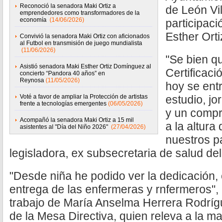
Reconoció la senadora Maki Ortiz a
de León Vil
emprendedores como transformadores de la
economía
(14/06/2026)
participac
Esther Ort
Convivió la senadora Maki Ortiz con aficionados
al Futbol en transmisión de juego mundialista
(11/06/2026)
"Se bien q
Asistió senadora Maki Esther Ortiz Domínguez al
Certificaci
concierto “Pandora 40 años” en
Reynosa
(11/05/2026)
hoy se ent
Voté a favor de ampliar la Protección de artistas
estudio, jo
frente a tecnologías emergentes
(06/05/2026)
y un compr
Acompañó la senadora Maki Ortiz a 15 mil
a la altura
asistentes al "Día del Niño 2026"
(27/04/2026)
nuestros p
legisladora, ex subsecretaria de salud de
"Desde niña he podido ver la dedicación, e
entrega de las enfermeras y rnfermeros", 
trabajo de María Anselma Herrera Rodríg
de la Mesa Directiva, quien releva a la m