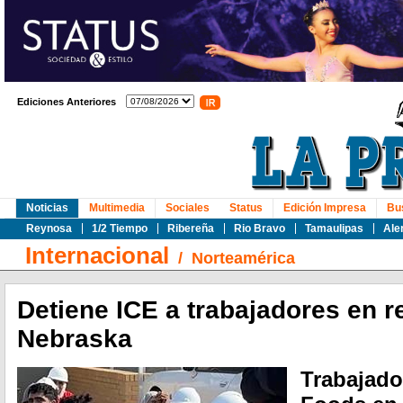
Ediciones Anteriores
Noticias
Multimedia
Sociales
Status
Edición Impresa
Bu
Reynosa
1/2 Tiempo
Ribereña
Rio Bravo
Tamaulipas
Ale
Internacional
/
Norteamérica
Detiene ICE a trabajadores en 
Nebraska
Trabajado