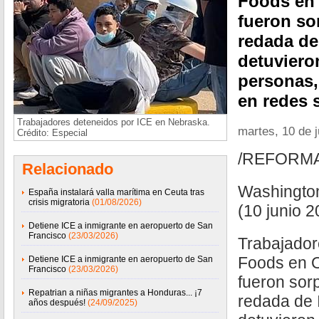
Foods en
fueron so
redada de
detuviero
personas,
en redes 
Trabajadores deteneidos por ICE en Nebraska.
martes, 10 de 
Crédito: Especial
/REFORM
Relacionado
Washingto
España instalará valla marítima en Ceuta tras
crisis migratoria
(01/08/2026)
(10 junio 2
Detiene ICE a inmigrante en aeropuerto de San
Francisco
(23/03/2026)
Trabajador
Foods en 
Detiene ICE a inmigrante en aeropuerto de San
Francisco
(23/03/2026)
fueron sor
Repatrian a niñas migrantes a Honduras... ¡7
redada de 
años después!
(24/09/2025)